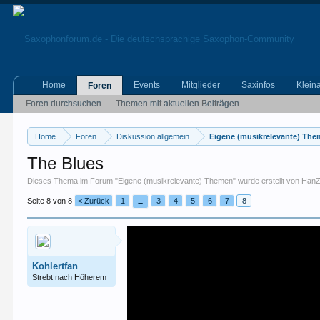
Home
Events
Mitglieder
Saxinfos
Klein
Foren
Foren durchsuchen
Themen mit aktuellen Beiträgen
Home
Foren
Diskussion allgemein
Eigene (musikrelevante) Th
The Blues
Dieses Thema im Forum "
Eigene (musikrelevante) Themen
" wurde erstellt von
Han
Seite 8 von 8
< Zurück
1
3
4
5
6
7
8
←
Kohlertfan
Strebt nach Höherem