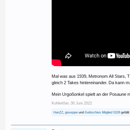
Mal was aus 1939, Metronom All Stars, 
gleich 2 Takes hintereinander. Da kann 
Mein Urgoßonkel spielt an der Posaune m
Kohlertfan
30.Juni.2022
,
HanZZ
,
giuseppe
und
Gelöschtes Mitglied 5328
gefällt