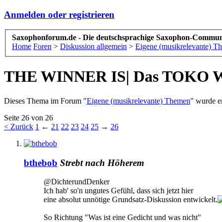
Anmelden oder registrieren
Saxophonforum.de - Die deutschsprachige Saxophon-Commun
Home
Foren
>
Diskussion allgemein
>
Eigene (musikrelevante) T
THE WINNER IS| Das TOKO Weih
Dieses Thema im Forum "
Eigene (musikrelevante) Themen
" wurde er
Seite 26 von 26
< Zurück
1
←
21
22
23
24
25
→
26
bthebob
Strebt nach Höherem
@DichterundDenker
Ich hab' so'n ungutes Gefühl, dass sich jetzt hier
eine absolut unnötige Grundsatz-Diskussion entwickelt.
So Richtung "Was ist eine Gedicht und was nicht"