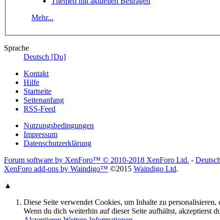
Themen mit aktuellen Beiträgen
Mehr...
Sprache
Deutsch [Du]
Kontakt
Hilfe
Startseite
Seitenanfang
RSS-Feed
Nutzungsbedingungen
Impressum
Datenschutzerklärung
Forum software by XenForo™
© 2010-2018 XenForo Ltd.
-
Deutsc
XenForo add-ons by Waindigo™
©2015
Waindigo Ltd
.
▲
Diese Seite verwendet Cookies, um Inhalte zu personalisieren,
Wenn du dich weiterhin auf dieser Seite aufhältst, akzeptierst 
Akzeptieren
Weitere Informationen...