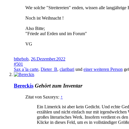
Wie solche "Streitereien" enden, wissen alle langjährige 
Noch ist Weihnacht !
Also Bitte;
"Friede auf Erden und im Forum"
VG
bthebob
,
26.Dezember.2022
#501
Sax a`la carte
,
Dieter_B
,
claribari
und
einer weiteren Person
gef
Bereckis
Gehört zum Inventar
Zitat von Saxoryx:
↑
Ein Limerick ist aber kein Gedicht. Und echte Ged
erzählen und nicht einfach nur mit irgendwelchen W
großes literarisches Werk. Insofern verdient es d
Klicke in dieses Feld, um es in vollständiger Größ