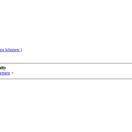
 zu können.)
ity
hemen
>