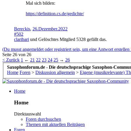
Mal sich bilden:
https://definition.cs.de/gedichte/
Bereckis
,
26.Dezember.2022
#502
claribari
und
Gelöschtes Mitglied 5328
gefällt das.
(Du musst angemeldet oder registriert sein, um eine Antwort erstellen
Seite 26 von 26
< Zurück
1
←
21
22
23
24
25
→
26
Saxophonforum.de - Die deutschsprachige Saxophon-Commun
Home
Foren
>
Diskussion allgemein
>
Eigene (musikrelevante) T
Home
Home
Direktauswahl
Foren durchsuchen
Themen mit aktuellen Beiträgen
Foren