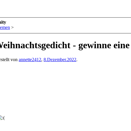
ity
hemen
>
nachtsgedicht - gewinne eine
stellt von
annette2412
,
8.Dezember.2022
.