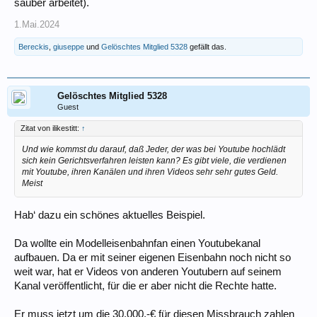
sauber arbeitet).
1.Mai.2024
Bereckis
,
giuseppe
und
Gelöschtes Mitglied 5328
gefällt das.
Gelöschtes Mitglied 5328
Guest
Zitat von ilikestitt:
↑
Und wie kommst du darauf, daß Jeder, der was bei Youtube hochlädt
sich kein Gerichtsverfahren leisten kann? Es gibt viele, die verdienen
mit Youtube, ihren Kanälen und ihren Videos sehr sehr gutes Geld.
Meist
Hab‘ dazu ein schönes aktuelles Beispiel.
Da wollte ein Modelleisenbahnfan einen Youtubekanal
aufbauen. Da er mit seiner eigenen Eisenbahn noch nicht so
weit war, hat er Videos von anderen Youtubern auf seinem
Kanal veröffentlicht, für die er aber nicht die Rechte hatte.
Er muss jetzt um die 30.000,-€ für diesen Missbrauch zahlen