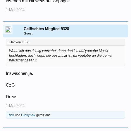
löschen mit Hinweiß auf Copright.
1.Mai.2024
Gelöschtes Mitglied 5328
Guest
Zitat von JES:
↑
Wenn ich das richtig verstehe, dann darf ich auf youtube Musik
hochladen, auch wenn sie geschützt ist, da youtube an die gema
pauschal bezahlt.
Inzwischen ja.
CzG
Dreas
1.Mai.2024
Rick
und
LuckySax
gefällt das.