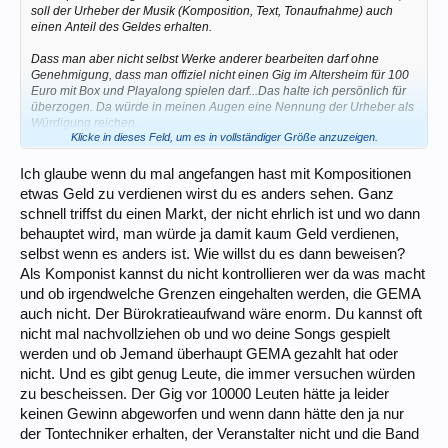
soll der Urheber der Musik (Komposition, Text, Tonaufnahme) auch
einen Anteil des Geldes erhalten.
Dass man aber nicht selbst Werke anderer bearbeiten darf ohne
Genehmigung, dass man offiziel nicht einen Gig im Altersheim für 100
Euro mit Box und Playalong spielen darf...Das halte ich persönlich für
überzogen. Da würde in meinen Augen eine Nennung der Urheber als
Würdigung reichen.
Klicke in dieses Feld, um es in vollständiger Größe anzuzeigen.
Meine Kompositionen darf man gerne benutzen und bearbeiten, wenn
man meinen Namen nennt, solange man damit kein nennenswertes
Geld verdient.
Ich glaube wenn du mal angefangen hast mit Kompositionen
etwas Geld zu verdienen wirst du es anders sehen. Ganz
schnell triffst du einen Markt, der nicht ehrlich ist und wo dann
behauptet wird, man würde ja damit kaum Geld verdienen,
selbst wenn es anders ist. Wie willst du es dann beweisen?
Als Komponist kannst du nicht kontrollieren wer da was macht
und ob irgendwelche Grenzen eingehalten werden, die GEMA
auch nicht. Der Bürokratieaufwand wäre enorm. Du kannst oft
nicht mal nachvollziehen ob und wo deine Songs gespielt
werden und ob Jemand überhaupt GEMA gezahlt hat oder
nicht. Und es gibt genug Leute, die immer versuchen würden
zu bescheissen. Der Gig vor 10000 Leuten hätte ja leider
keinen Gewinn abgeworfen und wenn dann hätte den ja nur
der Tontechniker erhalten, der Veranstalter nicht und die Band