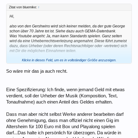
Zitat von bluemike:
↑
Hi,
also von den Gershwins wird sich keiner melden, da der gute George
schon über 70 Jahre tot ist. Siehe dazu auch GEMA-Datenbank.
Was Youtube angeht: Ja, man kann Standards spielen. Ganz selten
wird da eine Urheberrechtsverletzung angemahnt. Diese führt zumeist
dazu, dass Urheber (oder deren Rechtsnachfolger oder -vertreter) sich
mit Dir die möglichen Einnahmen teilen.
Klicke in dieses Feld, um es in vollständiger Größe anzuzeigen.
Warum?
So wäre mir das ja auch recht.
Eine Spezifizierung: Ich finde, wenn jemand Geld mit etwas
verdient, soll der Urheber der Musik (Komposition, Text,
Tonaufnahme) auch einen Anteil des Geldes erhalten.
Dass man aber nicht selbst Werke anderer bearbeiten darf
ohne Genehmigung, dass man offiziel nicht einen Gig im
Altersheim für 100 Euro mit Box und Playalong spielen
darf...Das halte ich persönlich für überzogen. Da würde in