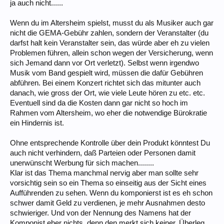
ja auch nicht......
Wenn du im Altersheim spielst, musst du als Musiker auch gar
nicht die GEMA-Gebühr zahlen, sondern der Veranstalter (du
darfst halt kein Veranstalter sein, das würde aber eh zu vielen
Problemen führen, allein schon wegen der Versicherung, wenn
sich Jemand dann vor Ort verletzt). Selbst wenn irgendwo
Musik vom Band gespielt wird, müssen die dafür Gebühren
abführen. Bei einem Konzert richtet sich das mitunter auch
danach, wie gross der Ort, wie viele Leute hören zu etc. etc.
Eventuell sind da die Kosten dann gar nicht so hoch im
Rahmen vom Altersheim, wo eher die notwendige Bürokratie
ein Hindernis ist.
Ohne entsprechende Kontrolle über dein Produkt könntest Du
auch nicht verhindern, daß Parteien oder Personen damit
unerwünscht Werbung für sich machen........
Klar ist das Thema manchmal nervig aber man sollte sehr
vorsichtig sein so ein Thema so einseitig aus der Sicht eines
Aufführenden zu sehen. Wenn du komponierst ist es eh schon
schwer damit Geld zu verdienen, je mehr Ausnahmen desto
schwieriger. Und von der Nennung des Namens hat der
Komponist eher nichts, denn den merkt sich keiner. Überleg