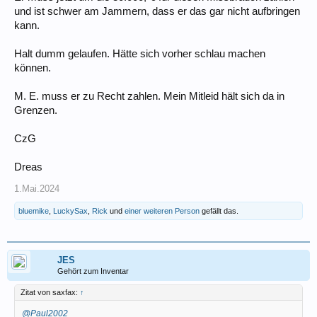
und ist schwer am Jammern, dass er das gar nicht aufbringen
kann.
Halt dumm gelaufen. Hätte sich vorher schlau machen
können.
M. E. muss er zu Recht zahlen. Mein Mitleid hält sich da in
Grenzen.
CzG
Dreas
1.Mai.2024
bluemike
,
LuckySax
,
Rick
und
einer weiteren Person
gefällt das.
JES
Gehört zum Inventar
Zitat von saxfax:
↑
@Paul2002