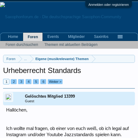
Anmelden oder registrieren
Home
Events
Mitglieder
Saxinfos
Foren
Foren durchsuchen
Themen mit aktuellen Beiträgen
Foren
...
Eigene (musikrelevante) Themen
Urheberrecht Standards
1
2
3
4
5
6
Weiter >
Gelöschtes Mitglied 13399
Guest
Hallöchen,
Ich wollte mal fragen, ob einer von euch weiß, ob ich legal auf
Instagram und/oder Youtube Jazzstandards spielen kann.