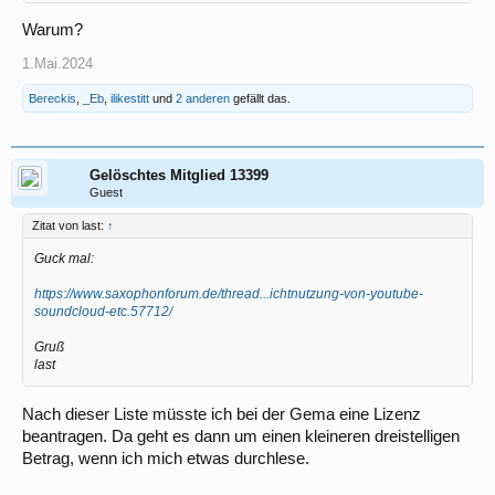
Warum?
1.Mai.2024
Bereckis
,
_Eb
,
ilikestitt
und
2 anderen
gefällt das.
Gelöschtes Mitglied 13399
Guest
Zitat von last:
↑
Guck mal:
https://www.saxophonforum.de/thread...ichtnutzung-von-youtube-
soundcloud-etc.57712/
Gruß
last
Nach dieser Liste müsste ich bei der Gema eine Lizenz
beantragen. Da geht es dann um einen kleineren dreistelligen
Betrag, wenn ich mich etwas durchlese.