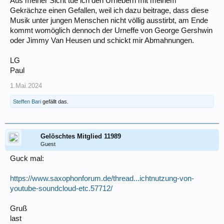
Aus meiner Sicht tue ich den Urhebern mit meinem
Gekrächze einen Gefallen, weil ich dazu beitrage, dass diese
Musik unter jungen Menschen nicht völlig ausstirbt, am Ende
kommt womöglich dennoch der Urneffe von George Gershwin
oder Jimmy Van Heusen und schickt mir Abmahnungen.
LG
Paul
1.Mai.2024
Steffen Bari
gefällt das.
Gelöschtes Mitglied 11989
Guest
Guck mal:
https://www.saxophonforum.de/thread...ichtnutzung-von-
youtube-soundcloud-etc.57712/
Gruß
last