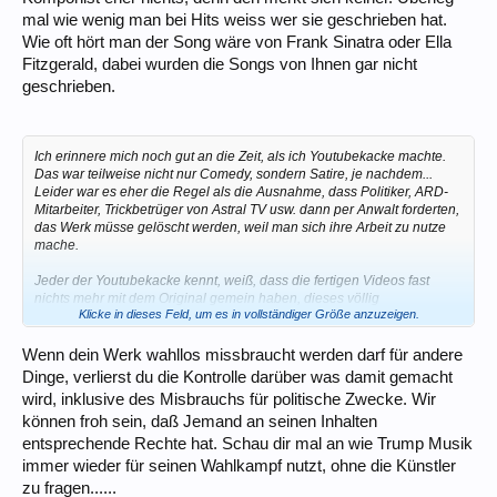
mal wie wenig man bei Hits weiss wer sie geschrieben hat.
Wie oft hört man der Song wäre von Frank Sinatra oder Ella
Fitzgerald, dabei wurden die Songs von Ihnen gar nicht
geschrieben.
Ich erinnere mich noch gut an die Zeit, als ich Youtubekacke machte.
Das war teilweise nicht nur Comedy, sondern Satire, je nachdem...
Leider war es eher die Regel als die Ausnahme, dass Politiker, ARD-
Mitarbeiter, Trickbetrüger von Astral TV usw. dann per Anwalt forderten,
das Werk müsse gelöscht werden, weil man sich ihre Arbeit zu nutze
mache.
Jeder der Youtubekacke kennt, weiß, dass die fertigen Videos fast
nichts mehr mit dem Original gemein haben, dieses völlig
Klicke in dieses Feld, um es in vollständiger Größe anzuzeigen.
verhonepiepeln und eigentlich auch laut Paragraph 24 des
Urheberrechtsgesetzes eigenständige, geschützte Werke sind.
Wenn dein Werk wahllos missbraucht werden darf für andere
Jemand, der Videos im Internet hochlädt, kann sich aber kein
Dinge, verlierst du die Kontrolle darüber was damit gemacht
Gerichtsverfahren leisten und entsprechend wurden die Videos dann
wird, inklusive des Misbrauchs für politische Zwecke. Wir
in aller Regel gelöscht, von mir wie von meinen Kollegen. Der
können froh sein, daß Jemand an seinen Inhalten
eigentliche Grund war natürlich nicht, dass man anderer Leute Arbeit
für sich ausgebeutet hätte - man verdiente damit sowieso nichts -,
entsprechende Rechte hat. Schau dir mal an wie Trump Musik
sondern, dass es Leute gab, die Youtubekacke nicht lustig fanden und
immer wieder für seinen Wahlkampf nutzt, ohne die Künstler
deren Ego keine Kränkung ertragen konnte.
zu fragen......