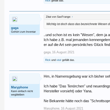
Rick
gefällt das.
Zitat von SaxFrange:
↑
Wichtig ist doch dass das bezeichnete Wesen da
gaga
Gehört zum Inventar
..und schon ist es kein "Wesen", dem ja
Ich habe z.B. mal jemanden kennengelernt
er auf die Art sein persönliches Glück fi
gaga
16.August.2021
,
Rick
und
visir
gefällt das.
Hm, in Namensgebung war ich bisher sehr
Ich habe "Das Tenörchen" und neuerdings
Maryphone
Hersteller vorsieht) oder Yana.
Kann einfach nicht
wegbleiben
Ne Bekannte hätte noch das "Schrottsopra
Maryphone
16.August.2021
,