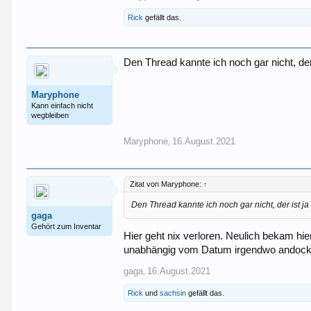
Rick
gefällt das.
Den Thread kannte ich noch gar nicht, der 
Maryphone
Kann einfach nicht
wegbleiben
Maryphone
16.August.2021
,
Zitat von Maryphone:
↑
Den Thread kannte ich noch gar nicht, der ist ja
gaga
Gehört zum Inventar
Hier geht nix verloren. Neulich bekam hie
unabhängig vom Datum irgendwo andocken
gaga
16.August.2021
,
Rick
und
sachsin
gefällt das.