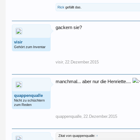
Rick
gefällt das.
gackern sie?
visir
Gehört zum Inventar
visir
22.Dezember.2015
,
manchmal... aber nur die Henriette....
quappenqualle
Nicht zu schüchtern
zum Reden
quappenqualle
22.Dezember.2015
,
Zitat von quappenqualle:
↑