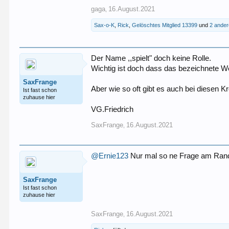
gaga
16.August.2021
,
Sax-o-K
,
Rick
,
Gelöschtes Mitglied 13399
und
2 ande
Der Name ,,spielt" doch keine Rolle.
Wichtig ist doch dass das bezeichnete We
SaxFrange
Aber wie so oft gibt es auch bei diesen 
Ist fast schon
zuhause hier
VG.Friedrich
SaxFrange
16.August.2021
,
@Ernie123
Nur mal so ne Frage am Rande
SaxFrange
Ist fast schon
zuhause hier
SaxFrange
16.August.2021
,