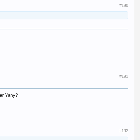
#190
#191
der Yany?
#192