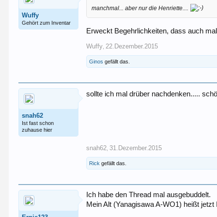
manchmal... aber nur die Henriette....
Wuffy
Gehört zum Inventar
Erweckt Begehrlichkeiten, dass auch ma
Wuffy
22.Dezember.2015
,
Ginos
gefällt das.
sollte ich mal drüber nachdenken..... schön
snah62
Ist fast schon
zuhause hier
snah62
31.Dezember.2015
,
Rick
gefällt das.
Ich habe den Thread mal ausgebuddelt.
Mein Alt (Yanagisawa A-WO1) heißt jetzt 