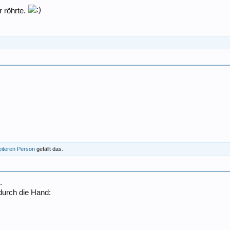
r röhrte.
eiteren Person
gefällt das.
.
s durch die Hand: