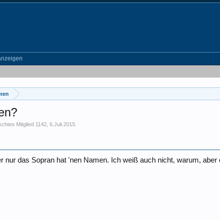
anzeigen
emen
en?
chtes Mitglied 1142
,
6.Juli.2015
.
r nur das Sopran hat 'nen Namen. Ich weiß auch nicht, warum, aber da