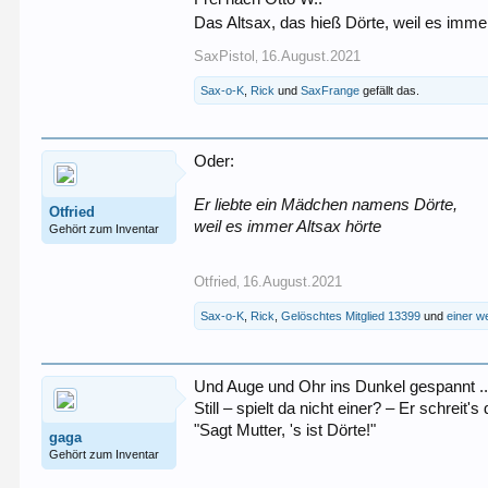
Das Altsax, das hieß Dörte, weil es imme
SaxPistol
16.August.2021
,
Sax-o-K
,
Rick
und
SaxFrange
gefällt das.
Oder:
Er liebte ein Mädchen namens Dörte,
Otfried
weil es immer Altsax hörte
Gehört zum Inventar
Otfried
16.August.2021
,
Sax-o-K
,
Rick
,
Gelöschtes Mitglied 13399
und
einer w
Und Auge und Ohr ins Dunkel gespannt ..
Still – spielt da nicht einer? – Er schreit'
"Sagt Mutter, 's ist Dörte!"
gaga
Gehört zum Inventar