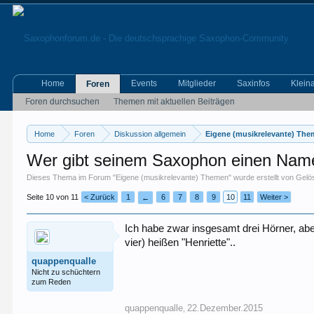
Home
Events
Mitglieder
Saxinfos
Klein
Foren
Foren durchsuchen
Themen mit aktuellen Beiträgen
Home
Foren
Diskussion allgemein
Eigene (musikrelevante) Th
Wer gibt seinem Saxophon einen Nam
Dieses Thema im Forum "
Eigene (musikrelevante) Themen
" wurde erstellt von
Gelös
Seite 10 von 11
< Zurück
1
6
7
8
9
10
11
Weiter >
←
Ich habe zwar insgesamt drei Hörner, abe
vier) heißen "Henriette"..
quappenqualle
Nicht zu schüchtern
zum Reden
quappenqualle
22.Dezember.2015
,