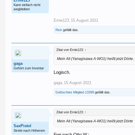
Ernie123
Kann einfach nicht
wegbleiben
Ernie123
15.August.2021
,
Rick
gefällt das.
Zitat von Ernie123:
↑
Mein Alt (Yanagisawa A-WO1) heißt jetzt Dörte,
gaga
Gehört zum Inventar
Logisch.
gaga
15.August.2021
,
Gelöschtes Mitglied 13399
gefällt das.
Zitat von Ernie123:
↑
Mein Alt (Yanagisawa A-WO1) heißt jetzt Dörte
SaxPistol
Strebt nach Höherem
Frei nach Otto W.: