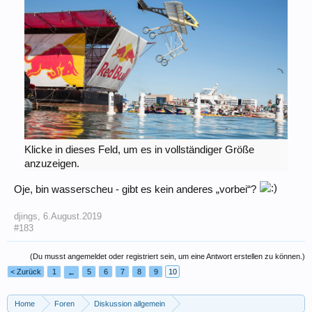
Klicke in dieses Feld, um es in vollständiger Größe
anzuzeigen.
Oje, bin wasserscheu - gibt es kein anderes „vorbei“?
djings
,
6.August.2019
#183
(Du musst angemeldet oder registriert sein, um eine Antwort erstellen zu können.)
< Zurück
1
5
6
7
8
9
10
←
Home
Foren
Diskussion allgemein