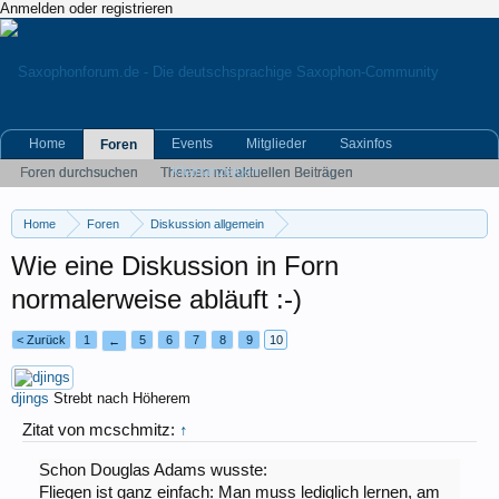
Anmelden oder registrieren
Home
Events
Mitglieder
Saxinfos
Foren
Kleinanzeigen
Foren durchsuchen
Themen mit aktuellen Beiträgen
Home
Foren
Diskussion allgemein
Eigene (musikrelevante) Themen
Wie eine Diskussion in Forn
normalerweise abläuft :-)
< Zurück
1
5
6
7
8
9
10
←
djings
Strebt nach Höherem
Zitat von mcschmitz:
↑
Schon Douglas Adams wusste:
Fliegen ist ganz einfach: Man muss lediglich lernen, am