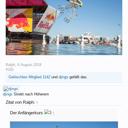
Ralph
,
6.August.2019
#182
Gelöschtes Mitglied 1142
und
djings
gefällt das.
djings
Strebt nach Höherem
Zitat von Ralph:
↑
Der Anfängerkurs
: