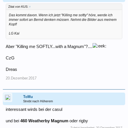
Zitat von KUS:
↑
Das kommt davon. Wenn ich jetzt "Killing me softly" höre, werde ich
immer sofort an Bernd denken müssen. Nehmt die Bilder aus meinem
Kopf!
LG Kai
Aber "Killing me SOFTLY...with a Magnum"?....
CzG
Dreas
20.Dezember.2017
ToMu
Strebt nach Höherem
interessant wirds bei der casul
und bei
460 Weatherby Magnum
oder rigby
Zuletzt bearbeitet:
20.Dezember.2017