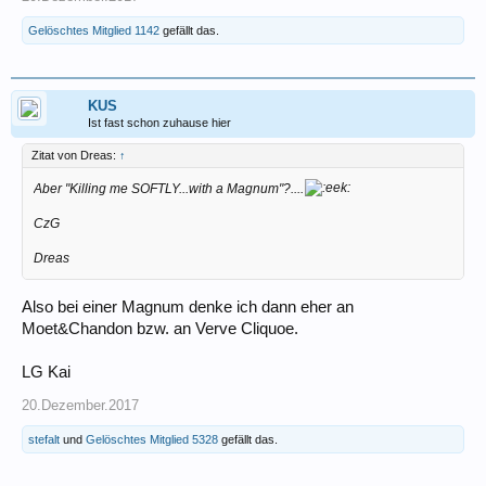
Gelöschtes Mitglied 1142
gefällt das.
KUS
Ist fast schon zuhause hier
Zitat von Dreas:
↑
Aber "Killing me SOFTLY...with a Magnum"?....
CzG
Dreas
Also bei einer Magnum denke ich dann eher an
Moet&Chandon bzw. an Verve Cliquoe.
LG Kai
20.Dezember.2017
stefalt
und
Gelöschtes Mitglied 5328
gefällt das.