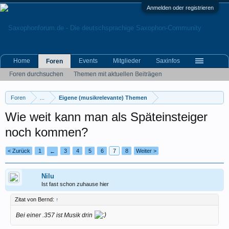
Anmelden oder registrieren
Home
Events
Mitglieder
Saxinfos
Foren
Foren durchsuchen
Themen mit aktuellen Beiträgen
Foren
...
Eigene (musikrelevante) Themen
Wie weit kann man als Späteinsteiger
noch kommen?
< Zurück
1
3
4
5
6
7
8
Weiter >
←
Nilu
Ist fast schon zuhause hier
Zitat von Bernd:
↑
Bei einer .357 ist Musik drin