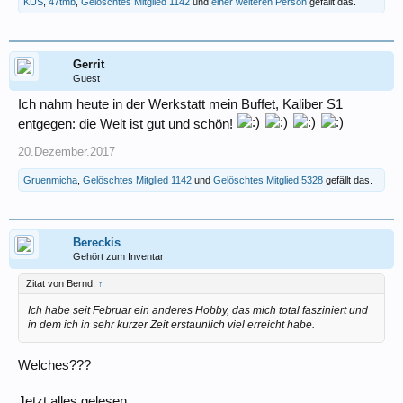
KUS
,
47tmb
,
Gelöschtes Mitglied 1142
und
einer weiteren Person
gefällt das.
Gerrit
Guest
Ich nahm heute in der Werkstatt mein Buffet, Kaliber S1
entgegen: die Welt ist gut und schön!
20.Dezember.2017
Gruenmicha
,
Gelöschtes Mitglied 1142
und
Gelöschtes Mitglied 5328
gefällt das.
Bereckis
Gehört zum Inventar
Zitat von Bernd:
↑
Ich habe seit Februar ein anderes Hobby, das mich total fasziniert und
in dem ich in sehr kurzer Zeit erstaunlich viel erreicht habe.
Welches???
Jetzt alles gelesen...