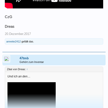
CzG
Dreas
20.Dezember.2017
annette2412
gefällt das.
47tmb
Gehört zum Inventar
Zitat von Dreas:
↑
Und ich an den....