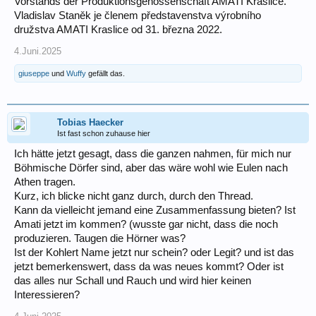
Vorstands der Produktionsgenossenschaft AMATI Kraslice.
Vladislav Staněk je členem představenstva výrobního
družstva AMATI Kraslice od 31. března 2022.
4.Juni.2025
giuseppe
und
Wuffy
gefällt das.
Tobias Haecker
Ist fast schon zuhause hier
Ich hätte jetzt gesagt, dass die ganzen nahmen, für mich nur
Böhmische Dörfer sind, aber das wäre wohl wie Eulen nach
Athen tragen.
Kurz, ich blicke nicht ganz durch, durch den Thread.
Kann da vielleicht jemand eine Zusammenfassung bieten? Ist
Amati jetzt im kommen? (wusste gar nicht, dass die noch
produzieren. Taugen die Hörner was?
Ist der Kohlert Name jetzt nur schein? oder Legit? und ist das
jetzt bemerkenswert, dass da was neues kommt? Oder ist
das alles nur Schall und Rauch und wird hier keinen
Interessieren?