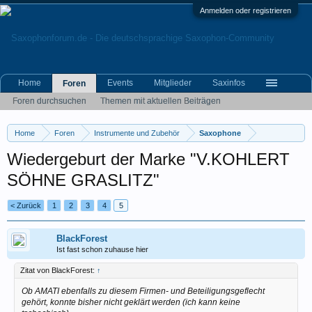
Anmelden oder registrieren
Home
Events
Mitglieder
Saxinfos
Foren
Foren durchsuchen
Themen mit aktuellen Beiträgen
Home
Foren
Instrumente und Zubehör
Saxophone
Wiedergeburt der Marke "V.KOHLERT
SÖHNE GRASLITZ"
< Zurück
1
2
3
4
5
BlackForest
Ist fast schon zuhause hier
Zitat von BlackForest:
↑
Ob AMATI ebenfalls zu diesem Firmen- und Beteiligungsgeflecht
gehört, konnte bisher nicht geklärt werden (ich kann keine