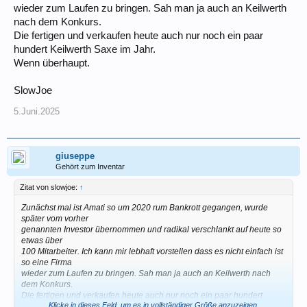
wieder zum Laufen zu bringen. Sah man ja auch an Keilwerth
nach dem Konkurs.
Die fertigen und verkaufen heute auch nur noch ein paar
hundert Keilwerth Saxe im Jahr.
Wenn überhaupt.
SlowJoe
5.Juni.2025
giuseppe
Gehört zum Inventar
Zitat von slowjoe:
↑
Zunächst mal ist Amati so um 2020 rum Bankrott gegangen, wurde
später vom vorher
genannten Investor übernommen und radikal verschlankt auf heute so
etwas über
100 Mitarbeiter. Ich kann mir lebhaft vorstellen dass es nicht einfach ist
so eine Firma
wieder zum Laufen zu bringen. Sah man ja auch an Keilwerth nach
dem Konkurs.
Die fertigen und verkaufen heute auch nur noch ein paar hundert
Klicke in dieses Feld, um es in vollständiger Größe anzuzeigen.
Keilwerth Saxe im Jahr.