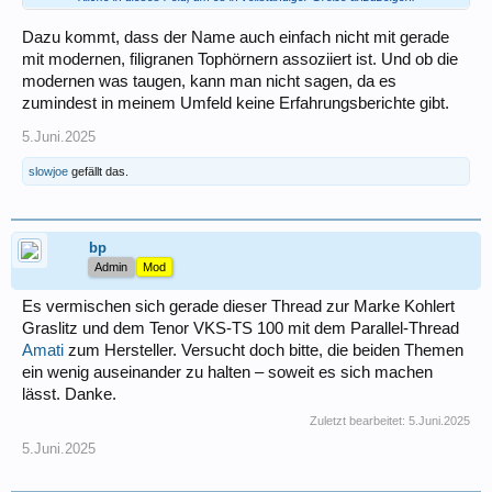
Wenn überhaupt.
Dazu kommt, dass der Name auch einfach nicht mit gerade
SlowJoe
mit modernen, filigranen Tophörnern assoziiert ist. Und ob die
modernen was taugen, kann man nicht sagen, da es
zumindest in meinem Umfeld keine Erfahrungsberichte gibt.
5.Juni.2025
slowjoe
gefällt das.
bp
Admin
Mod
Es vermischen sich gerade dieser Thread zur Marke Kohlert
Graslitz und dem Tenor VKS-TS 100 mit dem Parallel-Thread
Amati
zum Hersteller. Versucht doch bitte, die beiden Themen
ein wenig auseinander zu halten – soweit es sich machen
lässt. Danke.
Zuletzt bearbeitet:
5.Juni.2025
5.Juni.2025