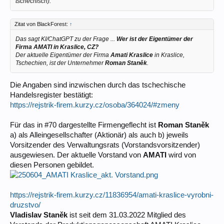
tschechisch).
Zitat von BlackForest:
↑
Das sagt KI/ChatGPT zu der Frage ...
Wer ist der Eigentümer der
Firma AMATI in Kraslice, CZ?
Der aktuelle Eigentümer der Firma
Amati Kraslice
in Kraslice,
Tschechien, ist der Unternehmer
Roman Staněk
.
Die Angaben sind inzwischen durch das tschechische
Handelsregister bestätigt:
https://rejstrik-firem.kurzy.cz/osoba/364024/#zmeny
Für das in #70 dargestellte Firmengeflecht ist
Roman Staněk
a) als Alleingesellschafter (Aktionär) als auch b) jeweils
Vorsitzender des Verwaltungsrats (Vorstandsvorsitzender)
ausgewiesen. Der aktuelle Vorstand von
AMATI
wird von
diesen Personen gebildet.
https://rejstrik-firem.kurzy.cz/11836954/amati-kraslice-vyrobni-
druzstvo/
Vladislav Staněk
ist seit dem 31.03.2022 Mitglied des