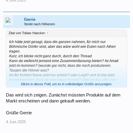
4.Juni.2025
Gerrie
Strebt nach Höherem
Zitat von Tobias Haecker:
↑
Ich hätte jetzt gesagt, dass die ganzen nahmen, für mich nur
Böhmische Dörfer sind, aber das wäre wohl wie Eulen nach Athen
tragen.
Kurz, ich blicke nicht ganz durch, durch den Thread.
Kann da vielleicht jemand eine Zusammenfassung bieten? Ist Amati
jetzt im kommen? (wusste gar nicht, dass die noch produzieren.
Taugen die Hörner was?
Ist der Kohlert Name jetzt nur schein? oder Legit? und ist das jetzt
bemerkenswert, dass da was neues kommt? Oder ist das alles nur
Klicke in dieses Feld, um es in vollständiger Größe anzuzeigen.
Schall und Rauch und wird hier keinen Interessieren?
Das wird sich zeigen. Zunächst müssten Produkte auf dem
Markt erscheinen und dann gekauft werden.
Grüße Gerrie
4.Juni.2025