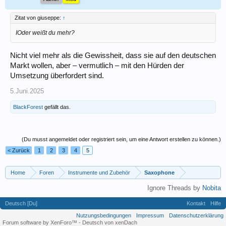
Zitat von giuseppe:
↑
IOder weißt du mehr?
Nicht viel mehr als die Gewissheit, dass sie auf den deutschen
Markt wollen, aber – vermutlich – mit den Hürden der
Umsetzung überfordert sind.
5.Juni.2025
BlackForest
gefällt das.
(Du musst angemeldet oder registriert sein, um eine Antwort erstellen zu können.)
< Zurück
1
2
3
4
5
Home
Foren
Instrumente und Zubehör
Saxophone
Ignore Threads by
Nobita
Deutsch [Du]
Kontakt
Hilfe
Nutzungsbedingungen
Impressum
Datenschutzerklärung
Forum software by XenForo™
-
Deutsch von xenDach