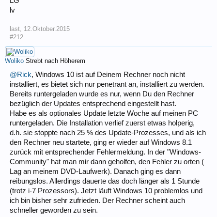
LG
lv
last
,
12.Oktober.2015
#212
Woliko
Strebt nach Höherem
@Rick
, Windows 10 ist auf Deinem Rechner noch nicht
installiert, es bietet sich nur penetrant an, installiert zu werden.
Bereits runtergeladen wurde es nur, wenn Du den Rechner
bezüglich der Updates entsprechend eingestellt hast.
Habe es als optionales Update letzte Woche auf meinen PC
runtergeladen. Die Installation verlief zuerst etwas holperig,
d.h. sie stoppte nach 25 % des Update-Prozesses, und als ich
den Rechner neu startete, ging er wieder auf Windows 8.1
zurück mit entsprechender Fehlermeldung. In der "Windows-
Community" hat man mir dann geholfen, den Fehler zu orten (
Lag an meinem DVD-Laufwerk). Danach ging es dann
reibungslos. Allerdings dauerte das doch länger als 1 Stunde
(trotz i-7 Prozessors). Jetzt läuft Windows 10 problemlos und
ich bin bisher sehr zufrieden. Der Rechner scheint auch
schneller geworden zu sein.