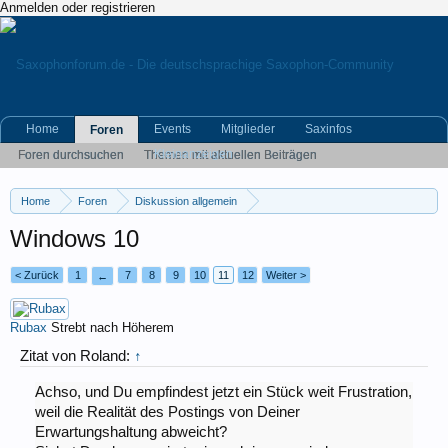
Anmelden oder registrieren
Home
Events
Mitglieder
Saxinfos
Foren
Kleinanzeigen
Foren durchsuchen
Themen mit aktuellen Beiträgen
Home
Foren
Diskussion allgemein
Eigene (musikrelevante) Themen
Windows 10
< Zurück
1
7
8
9
10
11
12
Weiter >
←
Rubax
Strebt nach Höherem
Zitat von Roland:
↑
Achso, und Du empfindest jetzt ein Stück weit Frustration,
weil die Realität des Postings von Deiner
Erwartungshaltung abweicht?