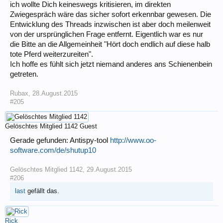
ich wollte Dich keineswegs kritisieren, im direkten
Zwiegespräch wäre das sicher sofort erkennbar gewesen. Die
Entwicklung des Threads inzwischen ist aber doch meilenweit
von der ursprünglichen Frage entfernt. Eigentlich war es nur
die Bitte an die Allgemeinheit "Hört doch endlich auf diese halb
tote Pferd weiterzureiten".
Ich hoffe es fühlt sich jetzt niemand anderes ans Schienenbein
getreten.
Rubax
,
28.August.2015
#205
Gelöschtes Mitglied 1142
Guest
Gerade gefunden: Antispy-tool
http://www.oo-
software.com/de/shutup10
Gelöschtes Mitglied 1142
,
29.August.2015
#206
last
gefällt das.
Rick