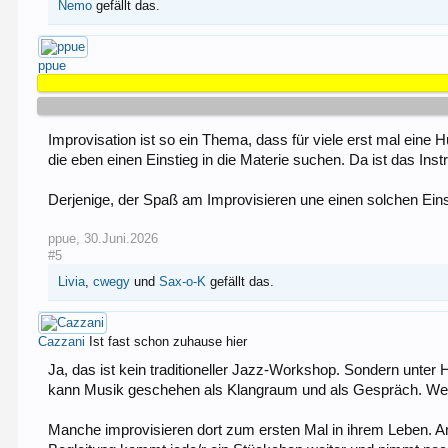
Nemo
gefällt das.
ppue
Improvisation ist so ein Thema, dass für viele erst mal eine Hü
die eben einen Einstieg in die Materie suchen. Da ist das Inst
Derjenige, der Spaß am Improvisieren une einen solchen Eins
ppue
,
30.Juni.2026
#5
Livia
,
cwegy
und
Sax-o-K
gefällt das.
Cazzani
Ist fast schon zuhause hier
Ja, das ist kein traditioneller Jazz-Workshop. Sondern unter
kann Musik geschehen als Klangraum und als Gespräch. Wenn a
Manche improvisieren dort zum ersten Mal in ihrem Leben. An