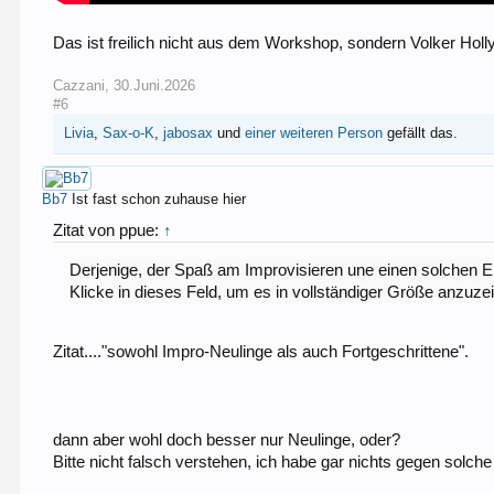
Das ist freilich nicht aus dem Workshop, sondern Volker Holly 
Cazzani
,
30.Juni.2026
#6
Livia
,
Sax-o-K
,
jabosax
und
einer weiteren Person
gefällt das.
Bb7
Ist fast schon zuhause hier
Zitat von ppue:
↑
Derjenige, der Spaß am Improvisieren une einen solchen Ei
Klicke in dieses Feld, um es in vollständiger Größe anzuze
Zitat...."sowohl Impro-Neulinge als auch Fortgeschrittene".
dann aber wohl doch besser nur Neulinge, oder?
Bitte nicht falsch verstehen, ich habe gar nichts gegen solche