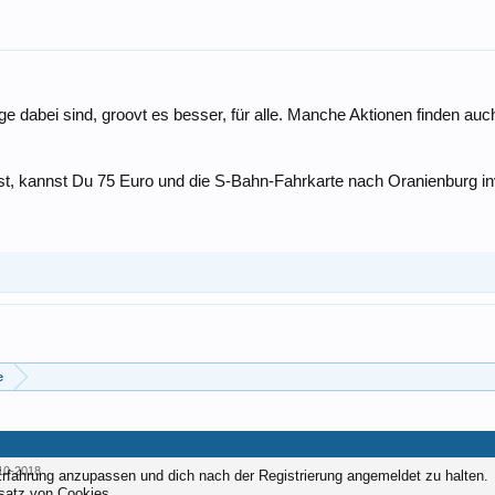
dabei sind, groovt es besser, für alle. Manche Aktionen finden auch 
 bist, kannst Du 75 Euro und die S-Bahn-Fahrkarte nach Oranienburg 
e
10-2018
Erfahrung anzupassen und dich nach der Registrierung angemeldet zu halten.
nsatz von Cookies.