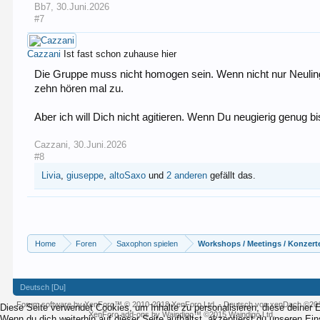
Bb7
,
30.Juni.2026
#7
Cazzani
Ist fast schon zuhause hier
Die Gruppe muss nicht homogen sein. Wenn nicht nur Neulinge 
zehn hören mal zu.
Aber ich will Dich nicht agitieren. Wenn Du neugierig genug
Cazzani
,
30.Juni.2026
#8
Livia
,
giuseppe
,
altoSaxo
und
2 anderen
gefällt das.
Home
Foren
Saxophon spielen
Workshops / Meetings / Konzert
Deutsch [Du]
Forum software by XenForo™
© 2010-2018 XenForo Ltd.
-
Deutsch von xenDach
©20
Diese Seite verwendet Cookies, um Inhalte zu personalisieren, diese deiner 
XenForo add-ons by Waindigo™
©2015
Waindigo Ltd
.
Wenn du dich weiterhin auf dieser Seite aufhältst, akzeptierst du unseren Ei