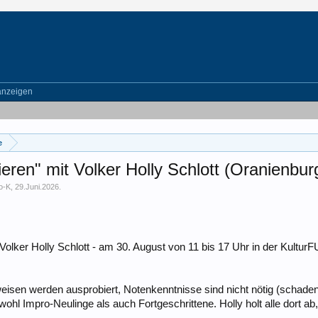
anzeigen
e
ren" mit Volker Holly Schlott (Oranienburg
o-K
,
29.Juni.2026
.
lker Holly Schlott - am 30. August von 11 bis 17 Uhr in der Kultur
sen werden ausprobiert, Notenkenntnisse sind nicht nötig (schaden a
hl Impro-Neulinge als auch Fortgeschrittene. Holly holt alle dort ab