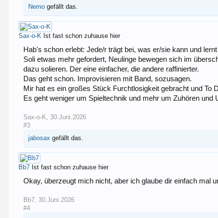
Nemo
gefällt das.
Sax-o-K
Ist fast schon zuhause hier
Hab's schon erlebt: Jede/r trägt bei, was er/sie kann und ler
Soli etwas mehr gefordert, Neulinge bewegen sich im übersch
dazu solieren. Der eine einfacher, die andere raffinierter.
Das geht schon. Improvisieren mit Band, sozusagen.
Mir hat es ein großes Stück Furchtlosigkeit gebracht und To D
Es geht weniger um Spieltechnik und mehr um Zuhören und U
Sax-o-K
,
30.Juni.2026
#3
jabosax
gefällt das.
Bb7
Ist fast schon zuhause hier
Okay, überzeugt mich nicht, aber ich glaube dir einfach mal un
Bb7
,
30.Juni.2026
#4