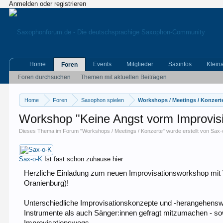
Anmelden oder registrieren
Home
Events
Mitglieder
Saxinfos
Klein
Foren
Foren durchsuchen
Themen mit aktuellen Beiträgen
Home
Foren
Saxophon spielen
Workshops / Meetings / Konzert
Workshop "Keine Angst vorm Improvisie
Dieses Thema im Forum "
Workshops / Meetings / Konzerte
" wurde erstellt von
Sax-
Sax-o-K
Ist fast schon zuhause hier
Herzliche Einladung zum neuen Improvisationsworkshop mit Vo
Oranienburg)!
Unterschiedliche Improvisationskonzepte und -herangehenswei
Instrumente als auch Sänger:innen gefragt mitzumachen - sowo