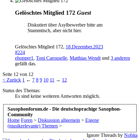
Gelöschtes Mitglied 172
Guest
Diskutiert über Asylbewerber bitte am
Stammtisch, aber nicht hier.
Gelöschtes Mitglied 172
,
18.Dezember.2023
#224
ehopper1
,
Toni Carouselle
,
Matthias Wendt
und
3 anderen
gefällt das.
Seite 12 von 12
< Zurück
1
←
7
8
9
10
11
→
12
Status des Themas:
Es sind keine weiteren Antworten möglich.
Saxophonforum.de - Die deutschsprachige Saxophon-
Community
Home
Foren
>
Diskussion allgemein
>
Eigene
(musikrelevante) Themen
>
Ignore Threads by
Nobita