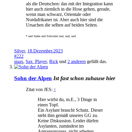
als die Deutschen: das mit der Integration kann
hier auch ziemlich in die Hose gehen, gerade,
wenn man schwarz, Orientale oder
Nordafrikaner ist. Aber auch hier sind die
Ursachen die selben auf beiden Seiten.
* und Juden und Schwulen und, und, und
Silver
,
18.Dezember.2023
#222
quax
,
Sax_Player
,
Rick
und
2 anderen
gefällt das.
Sohn der Alpen
Ist fast schon zuhause hier
Zitat von JES:
↑
Hier wirfst du, m.E., 3 Dinge in
einen Topf.
Ein Asylant braucht Schutz. Dieser
steht ihm gemäß unseres GG zu.
Keine Diskussion. Leider dürfen
Asylanten, zumindest im
Antragsprozess, nicht arbeiten.