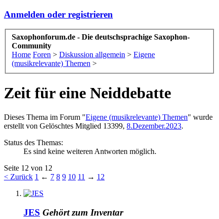
Anmelden oder registrieren
Saxophonforum.de - Die deutschsprachige Saxophon-
Community
Home
Foren
>
Diskussion allgemein
>
Eigene
(musikrelevante) Themen
>
Zeit für eine Neiddebatte
Dieses Thema im Forum "
Eigene (musikrelevante) Themen
" wurde
erstellt von
Gelöschtes Mitglied 13399
,
8.Dezember.2023
.
Status des Themas:
Es sind keine weiteren Antworten möglich.
Seite 12 von 12
< Zurück
1
←
7
8
9
10
11
→
12
JES
Gehört zum Inventar