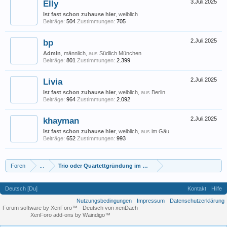
Elly
3.Juli.2025
Ist fast schon zuhause hier
, weiblich
Beiträge:
504
Zustimmungen:
705
bp
2.Juli.2025
Admin
, männlich,
aus
Südlich München
Beiträge:
801
Zustimmungen:
2.399
Livia
2.Juli.2025
Ist fast schon zuhause hier
, weiblich,
aus
Berlin
Beiträge:
964
Zustimmungen:
2.092
khayman
2.Juli.2025
Ist fast schon zuhause hier
, weiblich,
aus
im Gäu
Beiträge:
652
Zustimmungen:
993
Foren
...
Trio oder Quartettgründung im Großraum Taunus
Deutsch [Du]
Kontakt
Hilfe
Nutzungsbedingungen
Impressum
Datenschutzerklärung
Forum software by XenForo™
-
Deutsch von xenDach
XenForo add-ons by Waindigo™