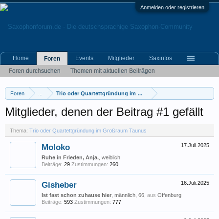
Anmelden oder registrieren
Home
Events
Mitglieder
Saxinfos
Foren
Foren durchsuchen
Themen mit aktuellen Beiträgen
Foren
...
Trio oder Quartettgründung im Großraum Taunus
Mitglieder, denen der Beitrag #1 gefällt
Thema:
Trio oder Quartettgründung im Großraum Taunus
Moloko
17.Juli.2025
Ruhe in Frieden, Anja.
, weiblich
Beiträge:
29
Zustimmungen:
260
Gisheber
16.Juli.2025
Ist fast schon zuhause hier
, männlich, 66,
aus
Offenburg
Beiträge:
593
Zustimmungen:
777