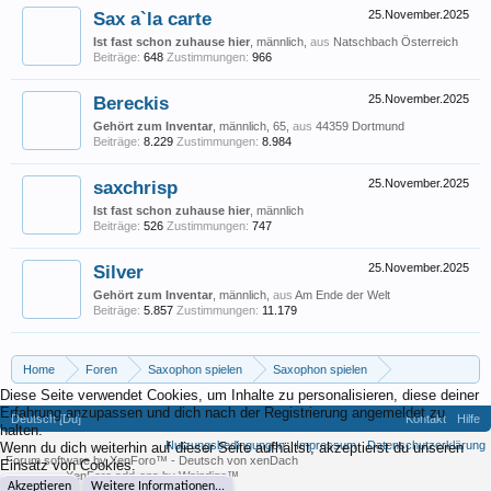
Sax a`la carte
25.November.2025
Ist fast schon zuhause hier
, männlich,
aus
Natschbach Österreich
Beiträge:
648
Zustimmungen:
966
Bereckis
25.November.2025
Gehört zum Inventar
, männlich, 65,
aus
44359 Dortmund
Beiträge:
8.229
Zustimmungen:
8.984
saxchrisp
25.November.2025
Ist fast schon zuhause hier
, männlich
Beiträge:
526
Zustimmungen:
747
Silver
25.November.2025
Gehört zum Inventar
, männlich,
aus
Am Ende der Welt
Beiträge:
5.857
Zustimmungen:
11.179
Home
Foren
Saxophon spielen
Saxophon spielen
Diese Seite verwendet Cookies, um Inhalte zu personalisieren, diese deiner
Saxophon-Solos in Pop Songs
Erfahrung anzupassen und dich nach der Registrierung angemeldet zu
Deutsch [Du]
Kontakt
Hilfe
halten.
Nutzungsbedingungen
Impressum
Datenschutzerklärung
Wenn du dich weiterhin auf dieser Seite aufhältst, akzeptierst du unseren
Forum software by XenForo™
-
Deutsch von xenDach
Einsatz von Cookies.
XenForo add-ons by Waindigo™
Akzeptieren
Weitere Informationen...