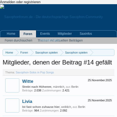
Anmelden oder registrieren
Home
Events
Mitglieder
Saxinfos
Foren
Kleinanzeigen
Foren durchsuchen
Themen mit aktuellen Beiträgen
Home
Foren
Saxophon spielen
Saxophon spielen
Saxophon-Solos in Pop Songs
Mitglieder, denen der Beitrag #14 gefällt
Thema:
Saxophon-Solos in Pop Songs
Witte
25.November.2025
Strebt nach Höherem
, männlich,
aus
Berlin
Beiträge:
2.038
Zustimmungen:
2.421
Livia
25.November.2025
Ist fast schon zuhause hier
, weiblich,
aus
Berlin
Beiträge:
964
Zustimmungen:
2.092