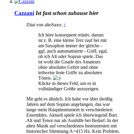
Cazzani
Ist fast schon zuhause hier
Zitat von altoSaxo:
↑
Ich höre konsequent relativ, darum
ist z. B. eine kleine Terz rauf bei mir
am Saxophon immer der gleiche -
ggf. auch automatisierte - Griff, egal,
ob ich Alt oder Sopran spiele. Das
ist wohl die Gnade des Amateurs
ohne absolutes Gehör und ohne
teilweise feste Griffe zu absoluten
Tönen.
Klicke in dieses Feld, um es in
vollständiger Größe anzuzeigen.
Mir geht es ähnlich. Ich habe vor über dreißig
Jahren auf dem Sopran angefangen, das war
lange mein Hauptinstrument in verschiedenen
Ensembles. Aktuell spiele ich überwiegend Bari.
Alt und Tenor nur als Aushilfe bei Bedarf. In der
alten Musik auf verschiedenen Instrumenten mit
historischer Stimmung A=415 Hz. Kein Problem.