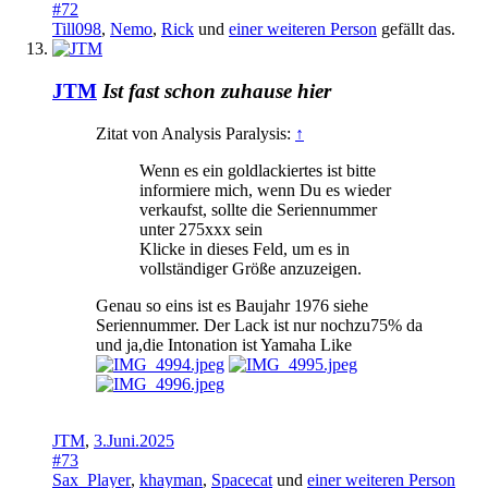
#72
Till098
,
Nemo
,
Rick
und
einer weiteren Person
gefällt das.
JTM
Ist fast schon zuhause hier
Zitat von Analysis Paralysis:
↑
Wenn es ein goldlackiertes ist bitte
informiere mich, wenn Du es wieder
verkaufst, sollte die Seriennummer
unter 275xxx sein
Klicke in dieses Feld, um es in
vollständiger Größe anzuzeigen.
Genau so eins ist es Baujahr 1976 siehe
Seriennummer. Der Lack ist nur nochzu75% da
und ja,die Intonation ist Yamaha Like
JTM
,
3.Juni.2025
#73
Sax_Player
,
khayman
,
Spacecat
und
einer weiteren Person