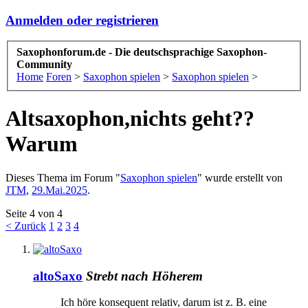
Anmelden oder registrieren
Saxophonforum.de - Die deutschsprachige Saxophon-
Community
Home
Foren
>
Saxophon spielen
>
Saxophon spielen
>
Altsaxophon,nichts geht??
Warum
Dieses Thema im Forum "
Saxophon spielen
" wurde erstellt von
JTM
,
29.Mai.2025
.
Seite 4 von 4
< Zurück
1
2
3
4
altoSaxo
Strebt nach Höherem
Ich höre konsequent relativ, darum ist z. B. eine