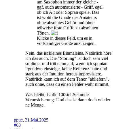
am Saxophon immer der gleiche -
ggf. auch automatisierte - Griff, egal,
ob ich Alt oder Sopran spiele. Das
ist wohl die Gnade des Amateurs
ohne absolutes Gehör und ohne
teilweise feste Griffe zu absoluten
Tönen.
Klicke in dieses Feld, um es in
vollständiger Größe anzuzeigen.
Nein, das ist kleines Einmaleins. Natürlich höre
ich das auch. Die "Störung" ist doch sehr viel
sublimer und tritt dann auf, wenn ich spontan
irgendwo einsteige, keine Referenz hatte und
stark aus der Intuition heraus improvisiere.
Natürlich kann ich auf dem Tenor "abliefern",
auch ohne, dass du einen Fehler wahr nimmst.
Was bleibt, ist die 100stel-Sekunde
Verunsicherung. Und das ist dann doch wieder
ne Menge.
ppue
,
31.Mai.2025
#63