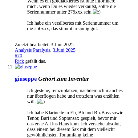
Wenn es ein goldlackiertes ist bitte informiere
mich, wenn Du es wieder verkaufst, sollte die
Seriennummer unter 275xxx sein
Ich habe ein versilbertes mit Seriennummer um
die 250xxx, das stimmt irrsinnig gut.
Zuletzt bearbeitet:
3.Juni.2025
Analysis Paralysis
,
3.Juni.2025
#70
Rick
gefällt das.
giuseppe
Gehört zum Inventar
Ich gestehe, reinzuplatzen, nachdem ich manches
nur überflogen habe und trotzdem was erzählen
will.
Ich habe Klarinette in Eb, Bb und Bb-Bass sowie
Tenor, Bari und Sopransax gespielt, bevor mir
das erste Alt ins Haus kam. Ich verstehe absolut,
dass einem bei diesem Sax mit dem vielleicht
gewöhnlichsten Tonumfang keine