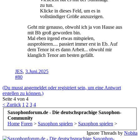
zu tun.
Klicke in dieses Feld, um es in
vollständiger Größe anzuzeigen.
Geht mir genauso, obwohl ich ja von Hause aus
mit Bb groß geworden bin.
Mal eben irgend etwas mitspielen,
ausprobieren.... passiert immer erst in Eb. Auf
dem Tenor ist es dann Arbeit... obwohl mir
klanglich Tenor am besten gefällt.
JES
,
3.Juni.2025
#80
(Du musst angemeldet oder registriert sein, um eine Antwort
erstellen zu können.)
Seite 4 von 4
< Zurück
1
2
3
4
Saxophonforum.de - Die deutschsprachige Saxophon-
Community
Home
Foren
>
Saxophon spielen
>
Saxophon spielen
>
Ignore Threads by
Nobita