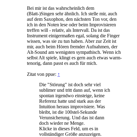
Bei mir ist das wahrscheinlich dem
(Blatt-)Singen sehr ähnlich. Ich stelle mir, auch
auf dem Saxophon, den nächsten Ton vor, den
ich in den Noten lese oder beim Improvisieren
treffen will - relativ, als Intervall. Da ist das
Instrument einigermaßen egal, solang die Finger
wissen, was sie zu tun haben. Aber zur Zeit ist
mir, auch beim Hören fremder Aufnahmen, der
Alt-Sound am wenigsten sympathisch. Wenn ich
selbst Alt spiele, klingt es gern auch etwas warm-
tenorig, dann passt es auch für mich.
Zitat von ppue:
↑
Die "Störung" ist doch sehr viel
sublimer und tritt dann auf, wenn ich
spontan irgendwo einsteige, keine
Referenz hatte und stark aus der
Intuition heraus improvisiere. Was
bleibt, ist die 100stel-Sekunde
Verunsicherung. Und das ist dann
doch wieder ne Menge.
Klicke in dieses Feld, um es in
vollständiger Größe anzuzeigen.