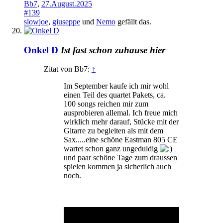
Bb7
,
27.August.2025
#139
slowjoe
,
giuseppe
und
Nemo
gefällt das.
Onkel D
Ist fast schon zuhause hier
Zitat von Bb7:
↑
Im September kaufe ich mir wohl
einen Teil des quartet Pakets, ca.
100 songs reichen mir zum
ausprobieren allemal. Ich freue mich
wirklich mehr darauf, Stücke mit der
Gitarre zu begleiten als mit dem
Sax.....eine schöne Eastman 805 CE
wartet schon ganz ungeduldig
und paar schöne Tage zum draussen
spielen kommen ja sicherlich auch
noch.