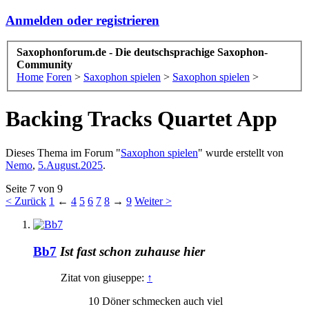
Anmelden oder registrieren
Saxophonforum.de - Die deutschsprachige Saxophon-
Community
Home
Foren
>
Saxophon spielen
>
Saxophon spielen
>
Backing Tracks Quartet App
Dieses Thema im Forum "
Saxophon spielen
" wurde erstellt von
Nemo
,
5.August.2025
.
Seite 7 von 9
< Zurück
1
←
4
5
6
7
8
→
9
Weiter >
Bb7
Ist fast schon zuhause hier
Zitat von giuseppe:
↑
10 Döner schmecken auch viel