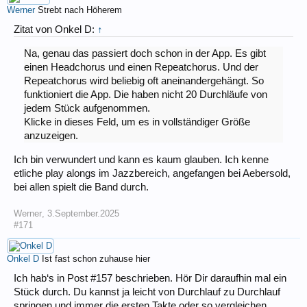
Werner
Strebt nach Höherem
Zitat von Onkel D:
↑
Na, genau das passiert doch schon in der App. Es gibt
einen Headchorus und einen Repeatchorus. Und der
Repeatchorus wird beliebig oft aneinandergehängt. So
funktioniert die App. Die haben nicht 20 Durchläufe von
jedem Stück aufgenommen.
Klicke in dieses Feld, um es in vollständiger Größe
anzuzeigen.
Ich bin verwundert und kann es kaum glauben. Ich kenne
etliche play alongs im Jazzbereich, angefangen bei Aebersold,
bei allen spielt die Band durch.
Werner
,
3.September.2025
#171
Onkel D
Ist fast schon zuhause hier
Ich hab‘s in Post #157 beschrieben. Hör Dir daraufhin mal ein
Stück durch. Du kannst ja leicht von Durchlauf zu Durchlauf
springen und immer die ersten Takte oder so vergleichen.