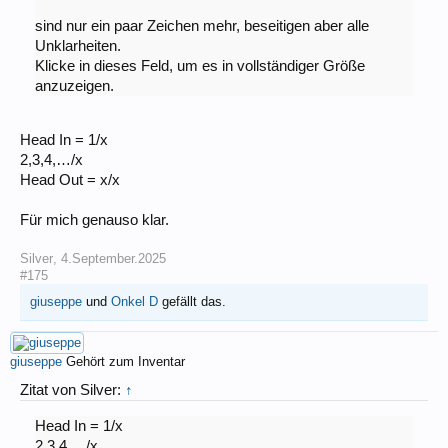
sind nur ein paar Zeichen mehr, beseitigen aber alle
Unklarheiten.
Klicke in dieses Feld, um es in vollständiger Größe
anzuzeigen.
Head In = 1/x
2,3,4,…/x
Head Out = x/x
Für mich genauso klar.
Silver
,
4.September.2025
#175
giuseppe
und
Onkel D
gefällt das.
giuseppe
Gehört zum Inventar
Zitat von Silver:
↑
Head In = 1/x
2,3,4,…/x