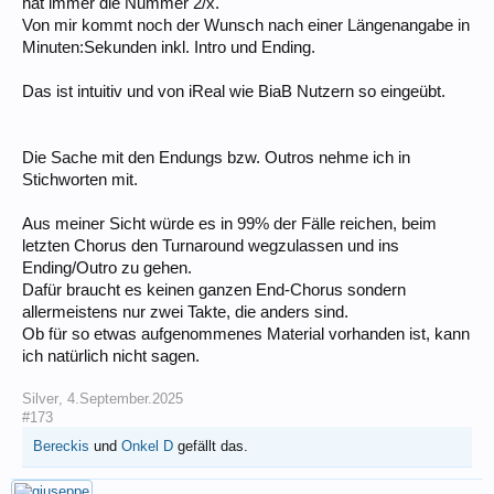
hat immer die Nummer 2/x.
Von mir kommt noch der Wunsch nach einer Längenangabe in
Minuten:Sekunden inkl. Intro und Ending.
Das ist intuitiv und von iReal wie BiaB Nutzern so eingeübt.
Die Sache mit den Endungs bzw. Outros nehme ich in
Stichworten mit.
Aus meiner Sicht würde es in 99% der Fälle reichen, beim
letzten Chorus den Turnaround wegzulassen und ins
Ending/Outro zu gehen.
Dafür braucht es keinen ganzen End-Chorus sondern
allermeistens nur zwei Takte, die anders sind.
Ob für so etwas aufgenommenes Material vorhanden ist, kann
ich natürlich nicht sagen.
Silver
,
4.September.2025
#173
Bereckis
und
Onkel D
gefällt das.