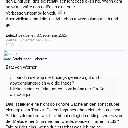
den Eindruck, das sie relativ schlicht gestrickt sind. Wenn dem
so wäre, wäre das natürlich eine gute
Verbesserungsmöglichkeit.
Aber vielleicht sind die ja jetzt schon abwechslungsreich und
gut.
Zuletzt bearbeitet:
3.September.2025
Werner
,
3.September.2025
#163
mato
Strebt nach Höherem
Zitat von Werner:
↑
. . . sind in der app die Endings genauso gut und
abwechslungsreich wie die Intros?
Klicke in dieses Feld, um es in vollständiger Größe
anzuzeigen.
Das ist leider eine nicht so schöne Sache an den sonst super
eingespielten Tracks. Die endings bestehen einfach aus einem
Schlussakkord der auch nicht unbedingt da erklingt, wo es von
der Melodie her Sinn machen würde, sondern immer im „33.“
Takt auf der eins, wenn du verstehst was ich meine.