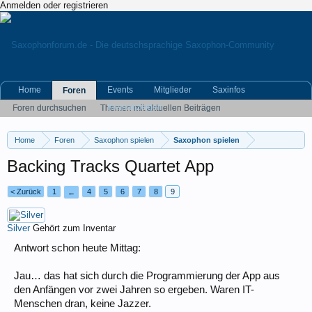
Anmelden oder registrieren
Home
Events
Mitglieder
Saxinfos
Foren
Kleinanzeigen
Foren durchsuchen
Themen mit aktuellen Beiträgen
Home
Foren
Saxophon spielen
Saxophon spielen
Backing Tracks Quartet App
< Zurück
1
4
5
6
7
8
9
←
Silver
Gehört zum Inventar
Antwort schon heute Mittag:
Jau… das hat sich durch die Programmierung der App aus
den Anfängen vor zwei Jahren so ergeben. Waren IT-
Menschen dran, keine Jazzer.