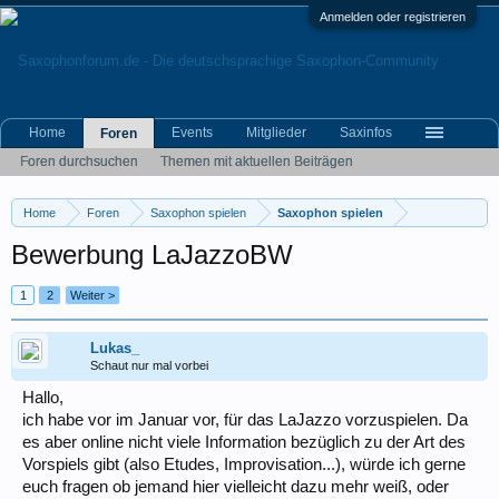
Anmelden oder registrieren
Home
Events
Mitglieder
Saxinfos
Foren
Foren durchsuchen
Themen mit aktuellen Beiträgen
Home
Foren
Saxophon spielen
Saxophon spielen
Bewerbung LaJazzoBW
1
2
Weiter >
Lukas_
Schaut nur mal vorbei
Hallo,
ich habe vor im Januar vor, für das LaJazzo vorzuspielen. Da
es aber online nicht viele Information bezüglich zu der Art des
Vorspiels gibt (also Etudes, Improvisation...), würde ich gerne
euch fragen ob jemand hier vielleicht dazu mehr weiß, oder