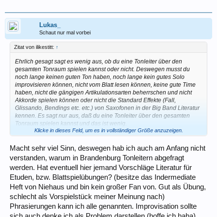
Lukas_
Schaut nur mal vorbei
Zitat von ilikestitt:
↑
Ehrlich gesagt sagt es wenig aus, ob du eine Tonleiter über den
gesamten Tonraum spielen kannst oder nicht. Deswegen musst du
noch lange keinen guten Ton haben, noch lange kein gutes Solo
improvisieren können, nicht vom Blatt lesen können, keine gute Time
haben, nicht die gängigen Artikulationsarten beherrschen und nicht
Akkorde spielen können oder nicht die Standard Effekte (Fall,
Glissando, Bendings etc. etc.) von Saxofonen in der Big Band Literatur
kennen. Es sagt nur aus, daß du eine Tonleiter über den gesamten
Tonraum spielen kannst und das ist wenig.
Klicke in dieses Feld, um es in vollständiger Größe anzuzeigen.
.
Macht sehr viel Sinn, deswegen hab ich auch am Anfang nicht
verstanden, warum in Brandenburg Tonleitern abgefragt
werden. Hat eventuell hier jemand Vorschläge Literatur für
Etuden, bzw. Blattspielübungen? (besitze das Indermediate
Heft von Niehaus und bin kein großer Fan von. Gut als Übung,
schlecht als Vorspielstück meiner Meinung nach)
Phrasierungen kann ich alle genannten. Improvisation sollte
sich auch denke ich als Problem darstellen (hoffe ich haha).