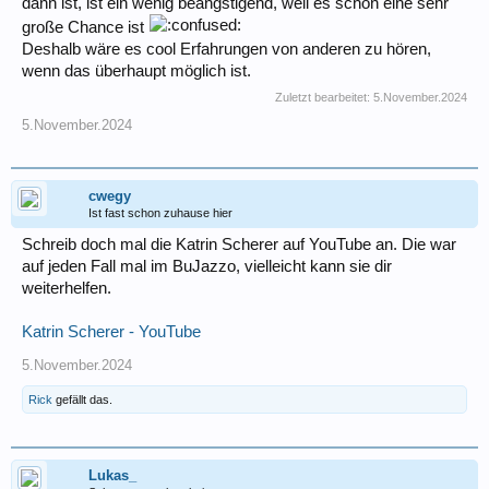
dann ist, ist ein wenig beängstigend, weil es schon eine sehr
große Chance ist
Deshalb wäre es cool Erfahrungen von anderen zu hören,
wenn das überhaupt möglich ist.
Zuletzt bearbeitet:
5.November.2024
5.November.2024
cwegy
Ist fast schon zuhause hier
Schreib doch mal die Katrin Scherer auf YouTube an. Die war
auf jeden Fall mal im BuJazzo, vielleicht kann sie dir
weiterhelfen.
Katrin Scherer - YouTube
5.November.2024
Rick
gefällt das.
Lukas_