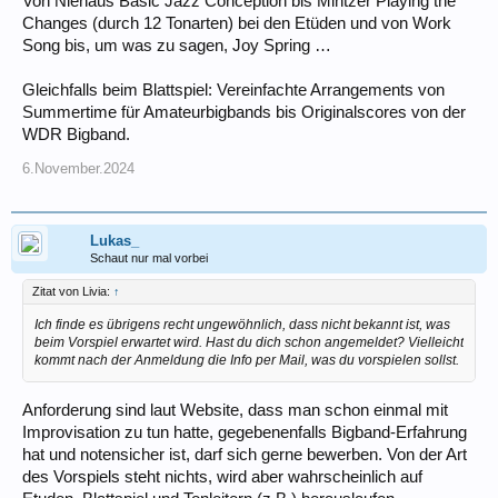
Von Niehaus Basic Jazz Conception bis Mintzer Playing the
Changes (durch 12 Tonarten) bei den Etüden und von Work
Song bis, um was zu sagen, Joy Spring …
Gleichfalls beim Blattspiel: Vereinfachte Arrangements von
Summertime für Amateurbigbands bis Originalscores von der
WDR Bigband.
6.November.2024
Lukas_
Schaut nur mal vorbei
Zitat von Livia:
↑
Ich finde es übrigens recht ungewöhnlich, dass nicht bekannt ist, was
beim Vorspiel erwartet wird. Hast du dich schon angemeldet? Vielleicht
kommt nach der Anmeldung die Info per Mail, was du vorspielen sollst.
Anforderung sind laut Website, dass man schon einmal mit
Improvisation zu tun hatte, gegebenenfalls Bigband-Erfahrung
hat und notensicher ist, darf sich gerne bewerben. Von der Art
des Vorspiels steht nichts, wird aber wahrscheinlich auf