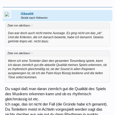
ilikestitt
Strebt nach Höherem
Zitat von altoSaxo:
↑
Das war doch auch nicht meine Aussage. Es ging nicht um das „ob“.
Und die Kriterien, die ich danach bewerte, habe ich benannt. Gewiss
gehörte Impro etc. nicht dazu.
Zitat von altoSaxo:
↑
Wenn ich eine Tonleiter über den gesamten Tonumfang spiele, kann
ich daran ziemlich gut die aktuelle Qualität meines Spiels erkennen, ob
es rhythmisch gleichmäßig ist, ob der Sound in allen Registern
ausgewogen ist, ob ich die Palm-Keys flüssig bediene und die tiefen
Töne sofort kommen.
Du sagst daß man daran ziemlich gut die Qualität des Spiels
des Musikers erkennen kann und ob es rhythmisch
gleichmässig ist etc.
Ich sage, das ist nicht der Fall (die Gründe habe ich genannt).
Da Tonleitern meist in Achteln vorgespielt werden sagt das
nichts darüber aus wie gut du dann Rhythmen in punkto