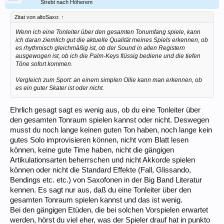
Strebt nach Höherem
Zitat von altoSaxo:
↑
Wenn ich eine Tonleiter über den gesamten Tonumfang spiele, kann
ich daran ziemlich gut die aktuelle Qualität meines Spiels erkennen, ob
es rhythmisch gleichmäßig ist, ob der Sound in allen Registern
ausgewogen ist, ob ich die Palm-Keys flüssig bediene und die tiefen
Töne sofort kommen.
Vergleich zum Sport: an einem simplen Ollie kann man erkennen, ob
es ein guter Skater ist oder nicht.
Ehrlich gesagt sagt es wenig aus, ob du eine Tonleiter über
den gesamten Tonraum spielen kannst oder nicht. Deswegen
musst du noch lange keinen guten Ton haben, noch lange kein
gutes Solo improvisieren können, nicht vom Blatt lesen
können, keine gute Time haben, nicht die gängigen
Artikulationsarten beherrschen und nicht Akkorde spielen
können oder nicht die Standard Effekte (Fall, Glissando,
Bendings etc. etc.) von Saxofonen in der Big Band Literatur
kennen. Es sagt nur aus, daß du eine Tonleiter über den
gesamten Tonraum spielen kannst und das ist wenig.
Bei den gängigen Etüden, die bei solchen Vorspielen erwartet
werden, hörst du viel eher, was der Spieler drauf hat in punkto