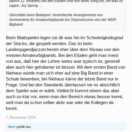
(durch 12 Tonarten) bei den Etüden und von Work Song bis, um was zu
sagen, Joy Spring …
Gleichfalls beim Blattspiel: Vereinfachte Arrangements von
Summertime für Amateurbigbands bis Originalscores von der WDR
Bigband.
Beim Blattspielen legen sie dir was hin im Schwierigkeitsgrad
der Stücke, die gespielt werden. Das ist beim
Landesjugendjazzorchester eher über dem Niveau von den
meisten Amateurbigbands. Bei den Etüden geht man meist
von aus, daß hier der Lehrer weiss was typisch ist, generell
aber auch hier gehobener ist besser. Mit dem ersten Band von
Niehaus würde man sich eher auf eine Big Band in einer
Schule bewerben, bei Niehaus käme der letzte Band nur in
Frage. Und bei den Standards überlassen sie es absichtlich
dem Spieler was er wählt. Vielleicht kommt einem das aber
auch so klar vor, wenn man den Bereich etwas besser kennt,
weil man da schon selber aktiv war oder die Kollegen da
kennt.
7.November.2024
Silver
gefällt das.