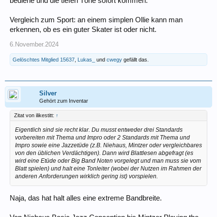
bediene und die tiefen Töne sofort kommen.
Vergleich zum Sport: an einem simplen Ollie kann man
erkennen, ob es ein guter Skater ist oder nicht.
6.November.2024
Gelöschtes Mitglied 15637
,
Lukas_
und
cwegy
gefällt das.
Silver
Gehört zum Inventar
Zitat von ilikestitt:
↑
Eigentlich sind sie recht klar. Du musst entweder drei Standards
vorbereiten mit Thema und Impro oder 2 Standards mit Thema und
Impro sowie eine Jazzetüde (z.B. Niehaus, Mintzer oder vergleichbares
von den üblichen Verdächtigen). Dann wird Blattlesen abgefragt (es
wird eine Etüde oder Big Band Noten vorgelegt und man muss sie vom
Blatt spielen) und halt eine Tonleiter (wobei der Nutzen im Rahmen der
anderen Anforderungen wirklich gering ist) vorspielen.
Naja, das hat halt alles eine extreme Bandbreite.