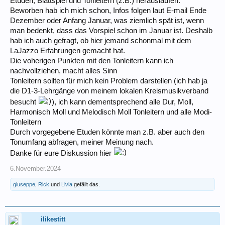
Etuden, Blattspiel und Tonleitern (z.B.) herauslaufen.
Beworben hab ich mich schon, Infos folgen laut E-mail Ende
Dezember oder Anfang Januar, was ziemlich spät ist, wenn
man bedenkt, dass das Vorspiel schon im Januar ist. Deshalb
hab ich auch gefragt, ob hier jemand schonmal mit dem
LaJazzo Erfahrungen gemacht hat.
Die voherigen Punkten mit den Tonleitern kann ich
nachvollziehen, macht alles Sinn
Tonleitern sollten für mich kein Problem darstellen (ich hab ja
die D1-3-Lehrgänge von meinem lokalen Kreismusikverband
besucht
), ich kann dementsprechend alle Dur, Moll,
Harmonisch Moll und Melodisch Moll Tonleitern und alle Modi-
Tonleitern
Durch vorgegebene Etuden könnte man z.B. aber auch den
Tonumfang abfragen, meiner Meinung nach.
Danke für eure Diskussion hier
6.November.2024
giuseppe
,
Rick
und
Livia
gefällt das.
ilikestitt