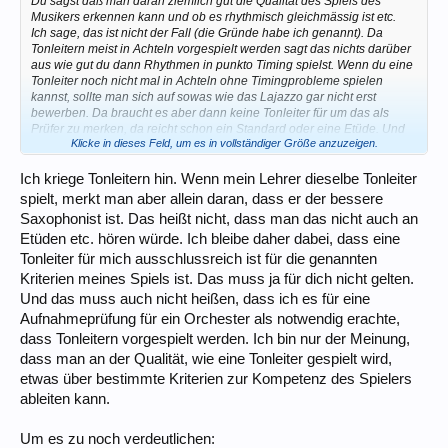
Du sagst daß man daran ziemlich gut die Qualität des Spiels des
Musikers erkennen kann und ob es rhythmisch gleichmässig ist etc.
Ich sage, das ist nicht der Fall (die Gründe habe ich genannt). Da
Tonleitern meist in Achteln vorgespielt werden sagt das nichts darüber
aus wie gut du dann Rhythmen in punkto Timing spielst. Wenn du eine
Tonleiter noch nicht mal in Achteln ohne Timingprobleme spielen
kannst, sollte man sich auf sowas wie das Lajazzo gar nicht erst
bewerben. Da braucht es aber dann keine Tonleiter für um das als
Prüfer zu merken, da reicht schon ein Standard oder eine Etüde. Und
Klicke in dieses Feld, um es in vollständiger Größe anzuzeigen.
auch wegen der Ansprache ist eine Tonleiter für die Prüfer nicht
notwendig.
Selbst wenn du eine Tonleiter über den gesamten Rahmen spielen
Ich kriege Tonleitern hin. Wenn mein Lehrer dieselbe Tonleiter
kannst, sagt das über dich als Musiker und Spieler im Allgemeinen
spielt, merkt man aber allein daran, dass er der bessere
nichts aus ausser daß du eine Tonleiter über den gesamten Bereich
Saxophonist ist. Das heißt nicht, dass man das nicht auch an
spielen kannst.
Etüden etc. hören würde. Ich bleibe daher dabei, dass eine
Die Leute, die das nicht hinbekommen, werden auch bei der Etüde und
dem Standard, spätestens beim Abliefern eines ordentlichen Solos
Tonleiter für mich ausschlussreich ist für die genannten
scheitern.
Kriterien meines Spiels ist. Das muss ja für dich nicht gelten.
Und das muss auch nicht heißen, dass ich es für eine
Aufnahmeprüfung für ein Orchester als notwendig erachte,
dass Tonleitern vorgespielt werden. Ich bin nur der Meinung,
dass man an der Qualität, wie eine Tonleiter gespielt wird,
etwas über bestimmte Kriterien zur Kompetenz des Spielers
ableiten kann.
Um es zu noch verdeutlichen: