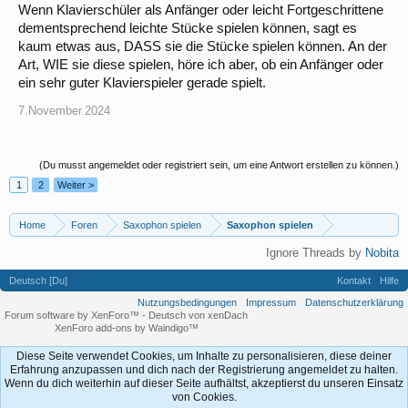
Wenn Klavierschüler als Anfänger oder leicht Fortgeschrittene
dementsprechend leichte Stücke spielen können, sagt es
kaum etwas aus, DASS sie die Stücke spielen können. An der
Art, WIE sie diese spielen, höre ich aber, ob ein Anfänger oder
ein sehr guter Klavierspieler gerade spielt.
7.November.2024
(Du musst angemeldet oder registriert sein, um eine Antwort erstellen zu können.)
1
2
Weiter >
Home
Foren
Saxophon spielen
Saxophon spielen
Ignore Threads by
Nobita
Deutsch [Du]
Kontakt
Hilfe
Nutzungsbedingungen
Impressum
Datenschutzerklärung
Forum software by XenForo™
-
Deutsch von xenDach
XenForo add-ons by Waindigo™
Diese Seite verwendet Cookies, um Inhalte zu personalisieren, diese deiner
Erfahrung anzupassen und dich nach der Registrierung angemeldet zu halten.
Wenn du dich weiterhin auf dieser Seite aufhältst, akzeptierst du unseren Einsatz
von Cookies.