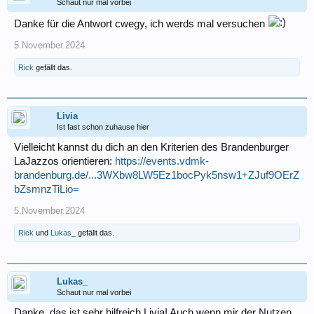
Schaut nur mal vorbei
Danke für die Antwort cwegy, ich werds mal versuchen
5.November.2024
Rick
gefällt das.
Livia
Ist fast schon zuhause hier
Vielleicht kannst du dich an den Kriterien des Brandenburger
LaJazzos orientieren:
https://events.vdmk-
brandenburg.de/...3WXbw8LW5Ez1bocPyk5nsw1+ZJuf9OErZ
bZsmnzTiLio=
5.November.2024
Rick
und
Lukas_
gefällt das.
Lukas_
Schaut nur mal vorbei
Danke, das ist sehr hilfreich Livia! Auch wenn mir der Nutzen