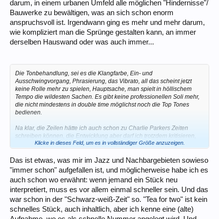
darum, in einem urbanen Umfeld alle möglichen "Hindernisse"/
Bauwerke zu bewältigen, was an sich schon enorm
anspruchsvoll ist. Irgendwann ging es mehr und mehr darum,
wie kompliziert man die Sprünge gestalten kann, an immer
derselben Hauswand oder was auch immer...
Die Tonbehandlung, sei es die Klangfarbe, Ein- und
Ausschwingvorgang, Phrasierung, das Vibrato, all das scheint jetzt
keine Rolle mehr zu spielen, Hauptsache, man spielt in höllischem
Tempo die wildesten Sachen. Es gibt keine professionellen Soli mehr,
die nicht mindestens in double time möglichst noch die Top Tones
bedienen.
Na klar, die Zeilen hätte ich auch schon zu Charlie Parkers Zeiten
schreiben können, die Entwicklung aber darf ich trotzdem kritisieren,
Klicke in dieses Feld, um es in vollständiger Größe anzuzeigen.
gerade denn, wenn man im Workshop eine vorbildliche Rolle
einnimmt.
Das ist etwas, was mir im Jazz und Nachbargebieten sowieso
"immer schon" aufgefallen ist, und möglicherweise habe ich es
auch schon wo erwähnt: wenn jemand ein Stück neu
interpretiert, muss es vor allem einmal schneller sein. Und das
war schon in der "Schwarz-weiß-Zeit" so. "Tea for two" ist kein
schnelles Stück, auch inhaltlich, aber ich kenne eine (alte)