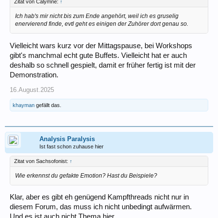
Zitat von Calymne:
↑
Ich hab's mir nicht bis zum Ende angehört, weil ich es gruselig
enervierend finde, evtl geht es einigen der Zuhörer dort genau so.
Vielleicht wars kurz vor der Mittagspause, bei Workshops
gibt's manchmal echt gute Buffets. Vielleicht hat er auch
deshalb so schnell gespielt, damit er früher fertig ist mit der
Demonstration.
16.August.2025
khayman
gefällt das.
Analysis Paralysis
Ist fast schon zuhause hier
Zitat von Sachsofonist:
↑
Wie erkennst du gefakte Emotion? Hast du Beispiele?
Klar, aber es gibt eh genügend Kampfthreads nicht nur in
diesem Forum, das muss ich nicht unbedingt aufwärmen.
Und es ist auch nicht Thema hier.