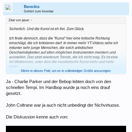
Bereckis
Gehört zum Inventar
Zitat von ppue:
↑
Sicherlich. Und die Kunst ist eh frei. Zum Glück.
Ich finde dennoch, dass die "Kunst" hier eine kritische Richtung
einschlägt, die ich kritisieren darf. In immer mehr YT-Videos sehe ich
mitunter sehr junge Menschen, die solch artistischen
Geschwindigkeiten auf allen möglichen Instrumenten meistern und
ausstellen. Das setzt wiederum Trends, die ich nicht mag. Es ist eine
Art Wettrennen, unter dem die musikalische Kunst mehr und mehr
leidet.
Klicke in dieses Feld, um es in vollständiger Größe anzuzeigen.
Die Tonbehandlung, sei es die Klangfarbe, Ein- und
Ausschwingvorgang, Phrasierung, das Vibrato, all das scheint jetzt
Ja - Charlie Parker und der Bebop lebten doch von den
keine Rolle mehr zu spielen, Hauptsache, man spielt in höllischem
schnellen Tempi. Im Hardbop wurde ja noch eins drauf
Tempo die wildesten Sachen. Es gibt keine professionellen Soli mehr,
gesetzt.
die nicht mindestens in double time möglichst noch die Top Tones
bedienen.
John Coltrane war ja auch nicht unbedingt der Nichvirtuose.
Na klar, die Zeilen hätte ich auch schon zu Charlie Parkers Zeiten
schreiben können, die Entwicklung aber darf ich trotzdem kritisieren,
Die Diskussion kenne auch von:
gerade denn, wenn man im Workshop eine vorbildliche Rolle
einnimmt.