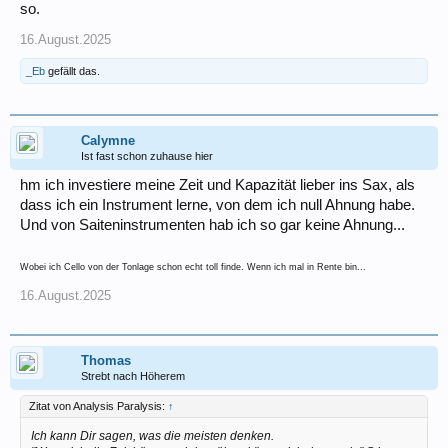
so.
16.August.2025
_Eb
gefällt das.
Calymne
Ist fast schon zuhause hier
hm ich investiere meine Zeit und Kapazität lieber ins Sax, als
dass ich ein Instrument lerne, von dem ich null Ahnung habe.
Und von Saiteninstrumenten hab ich so gar keine Ahnung...
Wobei ich Cello von der Tonlage schon echt toll finde. Wenn ich mal in Rente bin...
16.August.2025
Thomas
Strebt nach Höherem
Zitat von Analysis Paralysis:
↑
Ich kann Dir sagen, was die meisten denken.