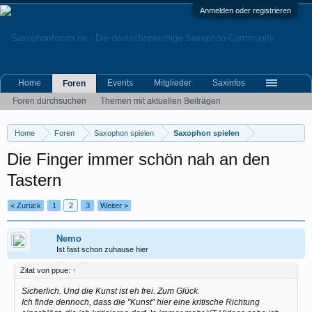
Anmelden oder registrieren
Home
Events
Mitglieder
Saxinfos
Foren
Foren durchsuchen
Themen mit aktuellen Beiträgen
Home
Foren
Saxophon spielen
Saxophon spielen
Die Finger immer schön nah an den
Tastern
< Zurück
1
2
3
Weiter >
Nemo
Ist fast schon zuhause hier
Zitat von ppue:
↑
Sicherlich. Und die Kunst ist eh frei. Zum Glück.
Ich finde dennoch, dass die "Kunst" hier eine kritische Richtung