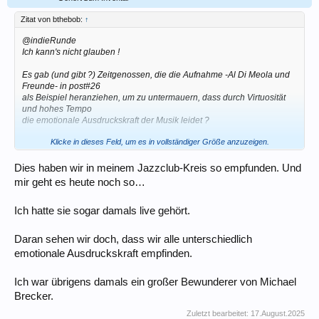
Zitat von bthebob:
↑
@indieRunde
Ich kann's nicht glauben !
Es gab (und gibt ?) Zeitgenossen, die die Aufnahme -Al Di Meola und
Freunde- in post#26
als Beispiel heranziehen, um zu untermauern, dass durch Virtuosität
und hohes Tempo
die emotionale Ausdruckskraft der Musik leidet ?
Klicke in dieses Feld, um es in vollständiger Größe anzuzeigen.
Hab' ich falsch verstanden, oder ?
Andernfalls, na Hilfe.
Dies haben wir in meinem Jazzclub-Kreis so empfunden. Und
mir geht es heute noch so…
VG
Ich hatte sie sogar damals live gehört.
Daran sehen wir doch, dass wir alle unterschiedlich
emotionale Ausdruckskraft empfinden.
Ich war übrigens damals ein großer Bewunderer von Michael
Brecker.
Zuletzt bearbeitet:
17.August.2025