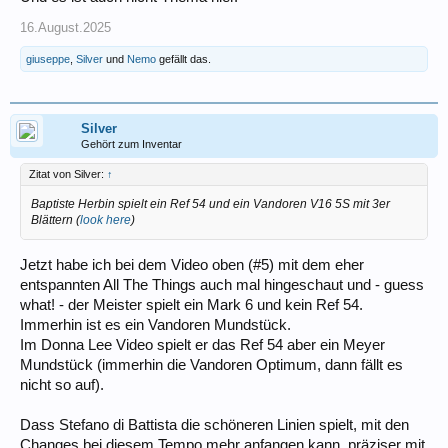
16.August.2025
giuseppe
,
Silver
und
Nemo
gefällt das.
Silver
Gehört zum Inventar
Zitat von Silver:
↑
Baptiste Herbin spielt ein Ref 54 und ein Vandoren V16 5S mit 3er
Blättern (
look here
)
Jetzt habe ich bei dem Video oben (#5) mit dem eher
entspannten All The Things auch mal hingeschaut und - guess
what! - der Meister spielt ein Mark 6 und kein Ref 54.
Immerhin ist es ein Vandoren Mundstück.
Im Donna Lee Video spielt er das Ref 54 aber ein Meyer
Mundstück (immerhin die Vandoren Optimum, dann fällt es
nicht so auf).
Dass Stefano di Battista die schöneren Linien spielt, mit den
Changes bei diesem Tempo mehr anfangen kann, präziser mit