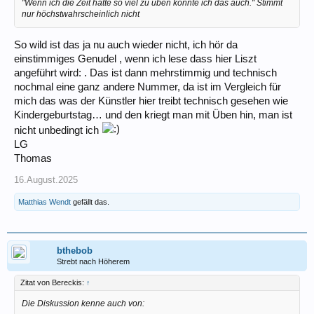
"Wenn ich die Zeit hätte so viel zu üben könnte ich das auch." Stimmt
nur höchstwahrscheinlich nicht
So wild ist das ja nu auch wieder nicht, ich hör da
einstimmiges Genudel , wenn ich lese dass hier Liszt
angeführt wird: . Das ist dann mehrstimmig und technisch
nochmal eine ganz andere Nummer, da ist im Vergleich für
mich das was der Künstler hier treibt technisch gesehen wie
Kindergeburtstag… und den kriegt man mit Üben hin, man ist
nicht unbedingt ich
LG
Thomas
16.August.2025
Matthias Wendt
gefällt das.
bthebob
Strebt nach Höherem
Zitat von Bereckis:
↑
Die Diskussion kenne auch von: