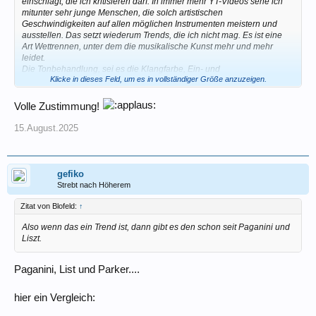
einschlägt, die ich kritisieren darf. In immer mehr YT-Videos sehe ich
mitunter sehr junge Menschen, die solch artistischen
Geschwindigkeiten auf allen möglichen Instrumenten meistern und
ausstellen. Das setzt wiederum Trends, die ich nicht mag. Es ist eine
Art Wettrennen, unter dem die musikalische Kunst mehr und mehr
leidet.
Die Tonbehandlung, sei es die Klangfarbe, Ein- und
Klicke in dieses Feld, um es in vollständiger Größe anzuzeigen.
Ausschwingvorgang, Phrasierung, das Vibrato, all das scheint jetzt
keine Rolle mehr zu spielen, Hauptsache, man spielt in höllischem
Tempo die wildesten Sachen. Es gibt keine professionellen Soli mehr,
Volle Zustimmung!
die nicht mindestens in double time möglichst noch die Top Tones
bedienen.
15.August.2025
Na klar, die Zeilen hätte ich auch schon zu Charlie Parkers Zeiten
schreiben können, die Entwicklung aber darf ich trotzdem kritisieren,
gerade denn, wenn man im Workshop eine vorbildliche Rolle
einnimmt.
gefiko
Strebt nach Höherem
Zitat von Blofeld:
↑
Also wenn das ein Trend ist, dann gibt es den schon seit Paganini und
Liszt.
Paganini, List und Parker....
hier ein Vergleich: