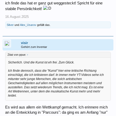
ich finde das hat er ganz gut weggesteckt! Spricht für eine
stabile Persönlichkeit!
16.August.2025
Silver
und
Alex_Usarov
gefällt das.
visir
Gehört zum Inventar
Zitat von ppue:
↑
Sicherlich. Und die Kunst ist eh frei. Zum Glück.
Ich finde dennoch, dass die "Kunst" hier eine kritische Richtung
einschlägt, die ich kritisieren darf. In immer mehr YT-Videos sehe ich
mitunter sehr junge Menschen, die solch artistischen
Geschwindigkeiten auf allen möglichen Instrumenten meistern und
ausstellen. Das setzt wiederum Trends, die ich nicht mag. Es ist eine
Art Wettrennen, unter dem die musikalische Kunst mehr und mehr
leidet.
Es wird aus allem ein Wettkampf gemacht. Ich erinnere mich
an die Entwicklung in "Parcours": da ging es am Anfang "nur"