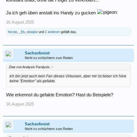
konstant drauf, ohne die Finger zu verknoten...
Ja ich geh üben anstatt ins Handy zu gucken
16.August.2025
her.be
,
_Eb
,
slowjoe
und
2 anderen
gefällt das.
Sachsofonist
Nicht zu schüchtern zum Reden
Zitat von Analysis Paralysis:
↑
Ich bin jetzt auch kein Fan dieses Virtuosen, aber mir ist lieber ich höre
keine "Emotion" als gefakte.
Wie erkennst du gefakte Emotion? Hast du Beispiele?
16.August.2025
Sachsofonist
Nicht zu schüchtern zum Reden