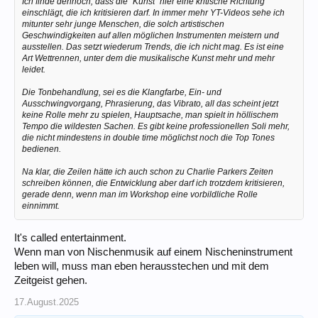
Ich finde dennoch, dass die "Kunst" hier eine kritische Richtung
einschlägt, die ich kritisieren darf. In immer mehr YT-Videos sehe ich
mitunter sehr junge Menschen, die solch artistischen
Geschwindigkeiten auf allen möglichen Instrumenten meistern und
ausstellen. Das setzt wiederum Trends, die ich nicht mag. Es ist eine
Art Wettrennen, unter dem die musikalische Kunst mehr und mehr
leidet.
Die Tonbehandlung, sei es die Klangfarbe, Ein- und
Ausschwingvorgang, Phrasierung, das Vibrato, all das scheint jetzt
keine Rolle mehr zu spielen, Hauptsache, man spielt in höllischem
Tempo die wildesten Sachen. Es gibt keine professionellen Soli mehr,
die nicht mindestens in double time möglichst noch die Top Tones
bedienen.
Na klar, die Zeilen hätte ich auch schon zu Charlie Parkers Zeiten
schreiben können, die Entwicklung aber darf ich trotzdem kritisieren,
gerade denn, wenn man im Workshop eine vorbildliche Rolle
einnimmt.
It's called entertainment.
Wenn man von Nischenmusik auf einem Nischeninstrument
leben will, muss man eben herausstechen und mit dem
Zeitgeist gehen.
17.August.2025