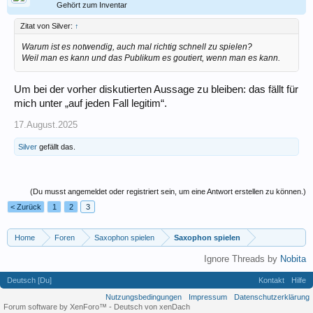
Gehört zum Inventar
Zitat von Silver:
↑
Warum ist es
notwendig
, auch mal richtig schnell zu spielen?
Weil man es kann und das Publikum es goutiert, wenn man es kann.
Um bei der vorher diskutierten Aussage zu bleiben: das fällt für
mich unter „auf jeden Fall legitim“.
17.August.2025
Silver
gefällt das.
(Du musst angemeldet oder registriert sein, um eine Antwort erstellen zu können.)
< Zurück
1
2
3
Home
Foren
Saxophon spielen
Saxophon spielen
Ignore Threads by
Nobita
Deutsch [Du]
Kontakt
Hilfe
Nutzungsbedingungen
Impressum
Datenschutzerklärung
Forum software by XenForo™
-
Deutsch von xenDach