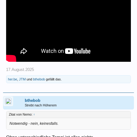
17.August.2025
her.be
,
JTM
und
bthebob
gefällt das.
bthebob
Strebt nach Höherem
Zitat von Nemo:
↑
Notwendig - nein, keinesfalls.