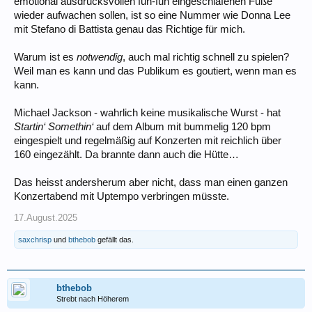
emotional ausdrucksvollen fuh-fuh eingeschlafenen Füße
wieder aufwachen sollen, ist so eine Nummer wie Donna Lee
mit Stefano di Battista genau das Richtige für mich.
Warum ist es
notwendig
, auch mal richtig schnell zu spielen?
Weil man es kann und das Publikum es goutiert, wenn man es
kann.
Michael Jackson - wahrlich keine musikalische Wurst - hat
Startin‘ Somethin‘
auf dem Album mit bummelig 120 bpm
eingespielt und regelmäßig auf Konzerten mit reichlich über
160 eingezählt. Da brannte dann auch die Hütte…
Das heisst andersherum aber nicht, dass man einen ganzen
Konzertabend mit Uptempo verbringen müsste.
17.August.2025
saxchrisp
und
bthebob
gefällt das.
bthebob
Strebt nach Höherem