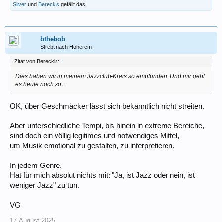
Silver
und
Bereckis
gefällt das.
bthebob
Strebt nach Höherem
Zitat von Bereckis:
↑
Dies haben wir in meinem Jazzclub-Kreis so empfunden. Und mir geht
es heute noch so…
OK, über Geschmäcker lässt sich bekanntlich nicht streiten.
Aber unterschiedliche Tempi, bis hinein in extreme Bereiche,
sind doch ein völlig legitimes und notwendiges Mittel,
um Musik emotional zu gestalten, zu interpretieren.
In jedem Genre.
Hat für mich absolut nichts mit: "Ja, ist Jazz oder nein, ist
weniger Jazz" zu tun.
VG
17.August.2025