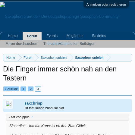
Anmelden oder registrieren
Home
Events
Mitglieder
Saxinfos
Foren
Kleinanzeigen
Foren durchsuchen
Themen mit aktuellen Beiträgen
Home
Foren
Saxophon spielen
Saxophon spielen
Die Finger immer schön nah an den
Tastern
< Zurück
1
2
3
saxchrisp
Ist fast schon zuhause hier
Zitat von ppue:
↑
Sicherlich. Und die Kunst ist eh frei. Zum Glück.