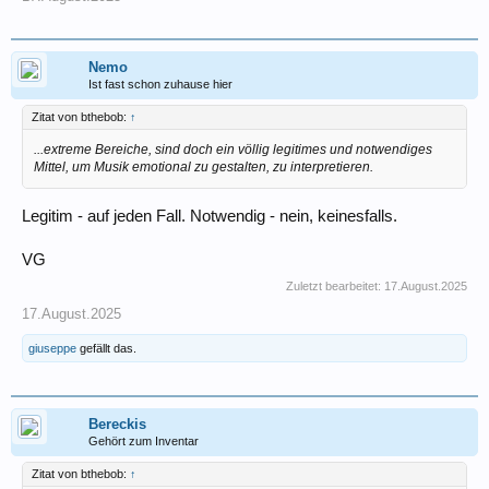
Nemo
Ist fast schon zuhause hier
Zitat von bthebob:
↑
...extreme Bereiche, sind doch ein völlig legitimes und notwendiges
Mittel, um Musik emotional zu gestalten, zu interpretieren.
Legitim - auf jeden Fall. Notwendig - nein, keinesfalls.
VG
Zuletzt bearbeitet:
17.August.2025
17.August.2025
giuseppe
gefällt das.
Bereckis
Gehört zum Inventar
Zitat von bthebob:
↑