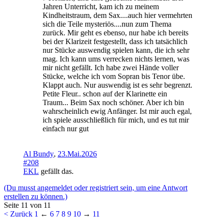
Jahren Unterricht, kam ich zu meinem
Kindheitstraum, dem Sax....auch hier vermehrten
sich die Teile mysteriös....nun zum Thema
zurück. Mir geht es ebenso, nur habe ich bereits
bei der Klarizeit festgestellt, dass ich tatsächlich
nur Stücke auswendig spielen kann, die ich sehr
mag. Ich kann ums verrecken nichts lernen, was
mir nicht gefällt. Ich habe zwei Hände voller
Stücke, welche ich vom Sopran bis Tenor übe.
Klappt auch. Nur auswendig ist es sehr begrenzt.
Petite Fleur.. schon auf der Klarinette ein
Traum... Beim Sax noch schöner. Aber ich bin
wahrscheinlich ewig Anfänger. Ist mir auch egal,
ich spiele ausschließlich für mich, und es tut mir
einfach nur gut
Al Bundy
,
23.Mai.2026
#208
EKL
gefällt das.
(Du musst angemeldet oder registriert sein, um eine Antwort
erstellen zu können.)
Seite 11 von 11
< Zurück
1
←
6
7
8
9
10
→
11