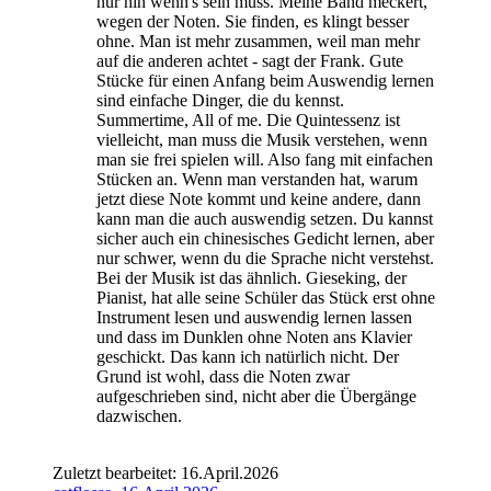
nur hin wenn's sein muss. Meine Band meckert,
wegen der Noten. Sie finden, es klingt besser
ohne. Man ist mehr zusammen, weil man mehr
auf die anderen achtet - sagt der Frank. Gute
Stücke für einen Anfang beim Auswendig lernen
sind einfache Dinger, die du kennst.
Summertime, All of me. Die Quintessenz ist
vielleicht, man muss die Musik verstehen, wenn
man sie frei spielen will. Also fang mit einfachen
Stücken an. Wenn man verstanden hat, warum
jetzt diese Note kommt und keine andere, dann
kann man die auch auswendig setzen. Du kannst
sicher auch ein chinesisches Gedicht lernen, aber
nur schwer, wenn du die Sprache nicht verstehst.
Bei der Musik ist das ähnlich. Gieseking, der
Pianist, hat alle seine Schüler das Stück erst ohne
Instrument lesen und auswendig lernen lassen
und dass im Dunklen ohne Noten ans Klavier
geschickt. Das kann ich natürlich nicht. Der
Grund ist wohl, dass die Noten zwar
aufgeschrieben sind, nicht aber die Übergänge
dazwischen.
Zuletzt bearbeitet:
16.April.2026