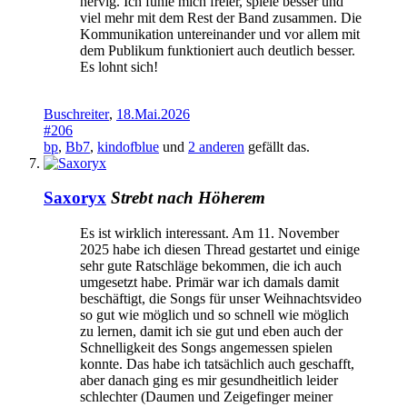
nervig. Ich fühle mich freier, spiele besser und
viel mehr mit dem Rest der Band zusammen. Die
Kommunikation untereinander und vor allem mit
dem Publikum funktioniert auch deutlich besser.
Es lohnt sich!
Buschreiter
,
18.Mai.2026
#206
bp
,
Bb7
,
kindofblue
und
2 anderen
gefällt das.
Saxoryx
Strebt nach Höherem
Es ist wirklich interessant. Am 11. November
2025 habe ich diesen Thread gestartet und einige
sehr gute Ratschläge bekommen, die ich auch
umgesetzt habe. Primär war ich damals damit
beschäftigt, die Songs für unser Weihnachtsvideo
so gut wie möglich und so schnell wie möglich
zu lernen, damit ich sie gut und eben auch der
Schnelligkeit des Songs angemessen spielen
konnte. Das habe ich tatsächlich auch geschafft,
aber danach ging es mir gesundheitlich leider
schlechter (Daumen und Zeigefinger meiner