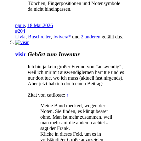
Tönchen, Fingerpositionen und Notensymbole
da nicht hineinpassen.
ppue
,
18.Mai.2026
#204
Livia
,
Buschreiter
,
Iwivera*
und
2 anderen
gefällt das.
visir
Gehört zum Inventar
Ich bin ja kein großer Freund von "auswendig",
weil ich mir mit auswendiglernen hart tue und es
nur dort tue, wo ich muss (aktuell fast nirgends).
Aber jetzt hab ich doch einen Beitrag:
Zitat von catflosse:
↑
Meine Band meckert, wegen der
Noten. Sie finden, es klingt besser
ohne. Man ist mehr zusammen, weil
man mehr auf die anderen achtet -
sagt der Frank.
Klicke in dieses Feld, um es in
vollständiger Größe anzuzeigen.