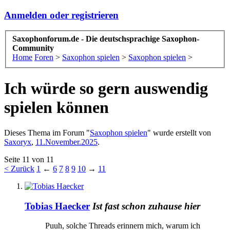
Anmelden oder registrieren
Saxophonforum.de - Die deutschsprachige Saxophon-
Community
Home
Foren
>
Saxophon spielen
>
Saxophon spielen
>
Ich würde so gern auswendig
spielen können
Dieses Thema im Forum "
Saxophon spielen
" wurde erstellt von
Saxoryx
,
11.November.2025
.
Seite 11 von 11
< Zurück
1
←
6
7
8
9
10
→
11
Tobias Haecker
Ist fast schon zuhause hier
Puuh, solche Threads erinnern mich, warum ich