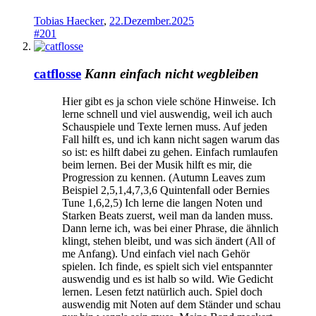
Tobias Haecker
,
22.Dezember.2025
#201
catflosse
Kann einfach nicht wegbleiben
Hier gibt es ja schon viele schöne Hinweise. Ich
lerne schnell und viel auswendig, weil ich auch
Schauspiele und Texte lernen muss. Auf jeden
Fall hilft es, und ich kann nicht sagen warum das
so ist: es hilft dabei zu gehen. Einfach rumlaufen
beim lernen. Bei der Musik hilft es mir, die
Progression zu kennen. (Autumn Leaves zum
Beispiel 2,5,1,4,7,3,6 Quintenfall oder Bernies
Tune 1,6,2,5) Ich lerne die langen Noten und
Starken Beats zuerst, weil man da landen muss.
Dann lerne ich, was bei einer Phrase, die ähnlich
klingt, stehen bleibt, und was sich ändert (All of
me Anfang). Und einfach viel nach Gehör
spielen. Ich finde, es spielt sich viel entspannter
auswendig und es ist halb so wild. Wie Gedicht
lernen. Lesen fetzt natürlich auch. Spiel doch
auswendig mit Noten auf dem Ständer und schau