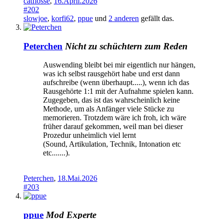
catflosse
,
16.April.2026
#202
slowjoe
,
korfi62
,
ppue
und
2 anderen
gefällt das.
Peterchen
Nicht zu schüchtern zum Reden
Auswending bleibt bei mir eigentlich nur hängen,
was ich selbst rausgehört habe und erst dann
aufschreibe (wenn überhaupt.....), wenn ich das
Rausgehörte 1:1 mit der Aufnahme spielen kann.
Zugegeben, das ist das wahrscheinlich keine
Methode, um als Anfänger viele Stücke zu
memorieren. Trotzdem wäre ich froh, ich wäre
früher darauf gekommen, weil man bei dieser
Prozedur unheimlich viel lernt
(Sound, Artikulation, Technik, Intonation etc
etc.......).
Peterchen
,
18.Mai.2026
#203
ppue
Mod
Experte