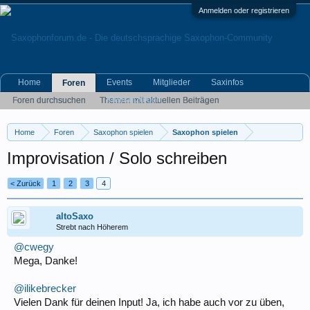
Anmelden oder registrieren
Home
Events
Mitglieder
Saxinfos
Foren
Kleinanzeigen
Foren durchsuchen
Themen mit aktuellen Beiträgen
Home
Foren
Saxophon spielen
Saxophon spielen
Improvisation / Solo schreiben
< Zurück
1
2
3
4
altoSaxo
Strebt nach Höherem
@cwegy
Mega, Danke!
@ilikebrecker
Vielen Dank für deinen Input! Ja, ich habe auch vor zu üben,