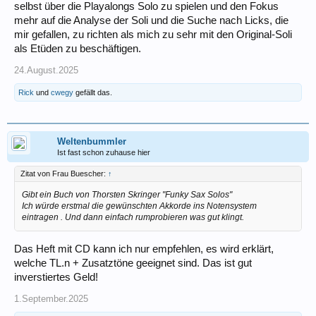
selbst über die Playalongs Solo zu spielen und den Fokus
mehr auf die Analyse der Soli und die Suche nach Licks, die
mir gefallen, zu richten als mich zu sehr mit den Original-Soli
als Etüden zu beschäftigen.
24.August.2025
Rick
und
cwegy
gefällt das.
Weltenbummler
Ist fast schon zuhause hier
Zitat von Frau Buescher:
↑
Gibt ein Buch von Thorsten Skringer "Funky Sax Solos"
Ich würde erstmal die gewünschten Akkorde ins Notensystem
eintragen . Und dann einfach rumprobieren was gut klingt.
Das Heft mit CD kann ich nur empfehlen, es wird erklärt,
welche TL.n + Zusatztöne geeignet sind. Das ist gut
inverstiertes Geld!
1.September.2025