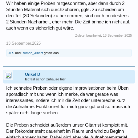
Wir haben einige Proben mitgeschnitten, aber dann durch 2
Stunden Material sich durchzuhören, ggfs. zu scheiden um
den Teil (30 Sekunden) zu bekommen, sind noch mindestens
2 Stunden Nacharbeit, eher mehr. Die Zeit bringe ich nicht auf,
auch wenn es sicherlich gut wäre.
Zuletzt bearbeitet:
13.September.2025
13.September.2025
JES
und
Roman_Albert
gefällt das.
Onkel D
Ist fast schon zuhause hier
Ich schneide Proben oder eigene Improvisationen beim Üben
sporadisch mit und wenn ich merke, da war gerade was
interessantes, notiere ich mir die Zeit oder unterbreche kurz
die Aufnahme. Funktioniert für mich ganz gut und so muss ich
später nicht lange suchen.
Die Proben schneidet außerdem unser Gitarrist komplett mit.
Der Rekorder steht dauerhaft im Raum und wird zu Beginn
einfach angeschaltet. Dabei wird aber viel Aufnahmematerial