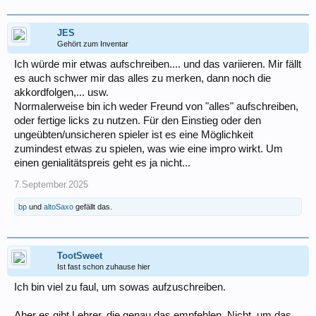
JES
Gehört zum Inventar
Ich würde mir etwas aufschreiben.... und das variieren. Mir fällt
es auch schwer mir das alles zu merken, dann noch die
akkordfolgen,... usw.
Normalerweise bin ich weder Freund von "alles" aufschreiben,
oder fertige licks zu nutzen. Für den Einstieg oder den
ungeübten/unsicheren spieler ist es eine Möglichkeit
zumindest etwas zu spielen, was wie eine impro wirkt. Um
einen genialitätspreis geht es ja nicht...
7.September.2025
bp
und
altoSaxo
gefällt das.
TootSweet
Ist fast schon zuhause hier
Ich bin viel zu faul, um sowas aufzuschreiben.
Aber es gibt Lehrer, die genau das empfehlen. Nicht, um das