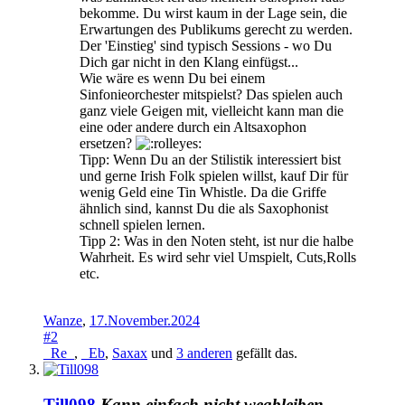
bekomme. Du wirst kaum in der Lage sein, die
Erwartungen des Publikums gerecht zu werden.
Der 'Einstieg' sind typisch Sessions - wo Du
Dich gar nicht in den Klang einfügst...
Wie wäre es wenn Du bei einem
Sinfonieorchester mitspielst? Das spielen auch
ganz viele Geigen mit, vielleicht kann man die
eine oder andere durch ein Altsaxophon
ersetzen?
Tipp: Wenn Du an der Stilistik interessiert bist
und gerne Irish Folk spielen willst, kauf Dir für
wenig Geld eine Tin Whistle. Da die Griffe
ähnlich sind, kannst Du die als Saxophonist
schnell spielen lernen.
Tipp 2: Was in den Noten steht, ist nur die halbe
Wahrheit. Es wird sehr viel Umspielt, Cuts,Rolls
etc.
Wanze
,
17.November.2024
#2
_Re_
,
_Eb
,
Saxax
und
3 anderen
gefällt das.
Till098
Kann einfach nicht wegbleiben