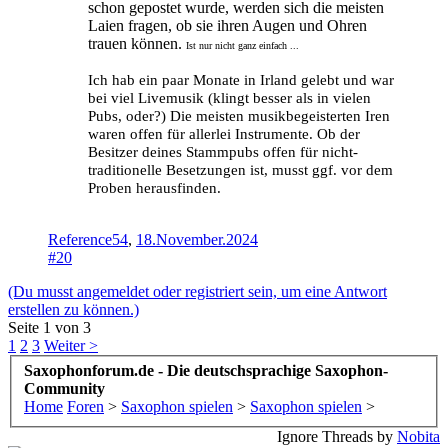
schon gepostet wurde, werden sich die meisten
Laien fragen, ob sie ihren Augen und Ohren
trauen können.
Ist nur nicht ganz einfach ...
Ich hab ein paar Monate in Irland gelebt und war
bei viel Livemusik (klingt besser als in vielen
Pubs, oder?) Die meisten musikbegeisterten Iren
waren offen für allerlei Instrumente. Ob der
Besitzer deines Stammpubs offen für nicht-
traditionelle Besetzungen ist, musst ggf. vor dem
Proben herausfinden.
Reference54
,
18.November.2024
#20
(Du musst angemeldet oder registriert sein, um eine Antwort
erstellen zu können.)
Seite 1 von 3
1
2
3
Weiter >
Saxophonforum.de - Die deutschsprachige Saxophon-
Community
Home
Foren
>
Saxophon spielen
>
Saxophon spielen
>
Ignore Threads by
Nobita