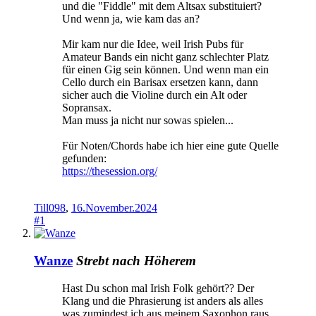
und die "Fiddle" mit dem Altsax substituiert?
Und wenn ja, wie kam das an?
Mir kam nur die Idee, weil Irish Pubs für
Amateur Bands ein nicht ganz schlechter Platz
für einen Gig sein können. Und wenn man ein
Cello durch ein Barisax ersetzen kann, dann
sicher auch die Violine durch ein Alt oder
Sopransax.
Man muss ja nicht nur sowas spielen...
Für Noten/Chords habe ich hier eine gute Quelle
gefunden:
https://thesession.org/
Till098
,
16.November.2024
#1
Wanze
Strebt nach Höherem
Hast Du schon mal Irish Folk gehört?? Der
Klang und die Phrasierung ist anders als alles
was zumindest ich aus meinem Saxophon raus