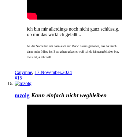
ich bin mir allerdings noch nicht ganz schlüssig,
ob mir das wirklich gefällt...
bei der Suche bin ich dann auch auf Marici Saxes gestoßen, das hat mich
dann mein frühes ins Bett gehen gekostet weil ich da hängengeblieben bin,
die sind ja echt toll.
Calymne
,
17.November.2024
#15
mzolg
Kann einfach nicht wegbleiben