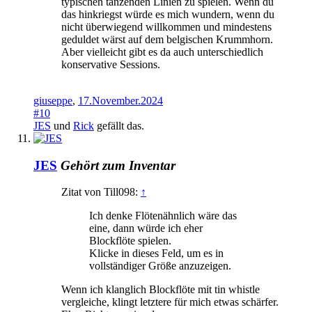
typischen tanzenden Linien zu spielen. Wenn du
das hinkriegst würde es mich wundern, wenn du
nicht überwiegend willkommen und mindestens
geduldet wärst auf dem belgischen Krummhorn.
Aber vielleicht gibt es da auch unterschiedlich
konservative Sessions.
giuseppe
,
17.November.2024
#10
JES
und
Rick
gefällt das.
JES
Gehört zum Inventar
Zitat von Till098:
↑
Ich denke Flötenähnlich wäre das
eine, dann würde ich eher
Blockflöte spielen.
Klicke in dieses Feld, um es in
vollständiger Größe anzuzeigen.
Wenn ich klanglich Blockflöte mit tin whistle
vergleiche, klingt letztere für mich etwas schärfer.