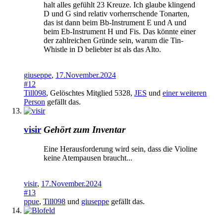
halt alles gefühlt 23 Kreuze. Ich glaube klingend
D und G sind relativ vorherrschende Tonarten,
das ist dann beim Bb-Instrument E und A und
beim Eb-Instrument H und Fis. Das könnte einer
der zahlreichen Gründe sein, warum die Tin-
Whistle in D beliebter ist als das Alto.
giuseppe
,
17.November.2024
#12
Till098
,
Gelöschtes Mitglied 5328
,
JES
und
einer weiteren
Person
gefällt das.
visir
Gehört zum Inventar
Eine Herausforderung wird sein, dass die Violine
keine Atempausen braucht...
visir
,
17.November.2024
#13
ppue
,
Till098
und
giuseppe
gefällt das.