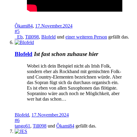
Ôkami84
,
17.November.2024
#5
_Eb
,
Till098
,
Blofeld
und
einer weiteren Person
gefällt das.
Blofeld
Ist fast schon zuhause hier
Wobei ich dein Beispiel nicht als Irish Folk,
sondern eher als Rockband mit gemischten Folk-
und Country-Elementen bezeichnen würde. Aber
das Sopran fügt sich da durchaus organisch ein.
Es ist eben von allen Saxophonen das flötigste.
Sopranino wäre auch noch ne Möglichkeit, aber
wer hat das schon…
Blofeld
,
17.November.2024
#6
tango61
,
Till098
und
Ôkami84
gefällt das.