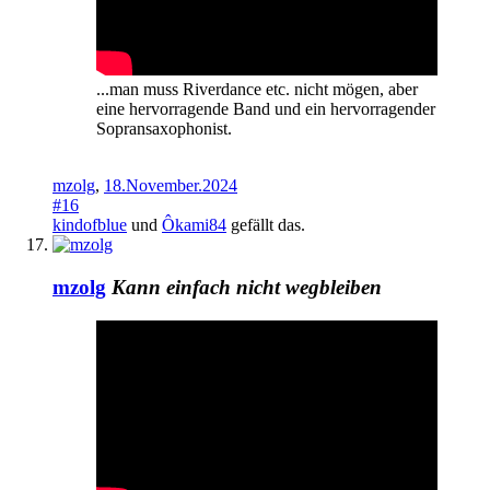
...man muss Riverdance etc. nicht mögen, aber
eine hervorragende Band und ein hervorragender
Sopransaxophonist.
mzolg
,
18.November.2024
#16
kindofblue
und
Ôkami84
gefällt das.
mzolg
Kann einfach nicht wegbleiben