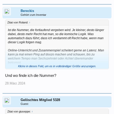
Bereckis
Gehört zum Inventar
Zitat von Roland:
↑
Ist die Nummer, die fortlaufend vergeben wird. Je kleiner, desto länger
dabei, desto mehr Recht hat man, so die komische Logik. Was
automatisch dazu führt, dass ich verdammt oft Recht habe, wenn man
dieser Logik folgen mag.
Online-Unterricht und Zusammenspiel scheitert gerne an Latenz. Man
kann ja mal einen Ping auf doozo machen und schauen, bis zu
welchem Tempo man Sechszehntel oder Achtel übereinander
bekommt.
Klicke in dieses Feld, um es in vollständiger Größe anzuzeigen.
Grüße
200
Und wo finde ich die Nummer?
28.März.2024
Gelöschtes Mitglied 5328
Guest
Zitat von giuseppe:
↑