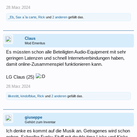
28.März.2024
_Eb
,
Sax a`la carte
,
Rick
und
2 anderen
gefällt das.
Claus
Mod Emeritus
Es müssten schon alle Beteiligten Audio-Equipment mit sehr
geringen Latenzen und schnell Internetverbindungen haben,
damit online-Zusammenspiel funktionieren kann.
LG Claus (25)
28.März.2024
ilikestitt
,
kindofblue
,
Rick
und
2 anderen
gefällt das.
giuseppe
Gehört zum Inventar
Ich denke es kommt auf die Musik an. Getragenes wird schon
gehen. Schneller Funky Stuff mit double time Licks und Kicks