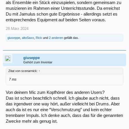
als Ensemble ein Stück einzuspielen, sondern gemeinsam zu
musizieren im Rahmen einer Unterrichtsstunde. Da erreichst
Du mit Jamulus schon gute Ergebnisse - allerdings setzt es
entsprechendes Equipment auf beiden Seiten voraus.
28.März.2024
giuseppe
,
altoSaxo
,
Rick
und
2 anderen
gefällt das.
giuseppe
Gehört zum Inventar
Zitat von scenarnick:
↑
7 ms
Von deinem Mic zum Kopfhörer des anderen Users?
Das ist schon beachtlich schnell. Ich glaube auch nicht, dass
das irgendwer one way hört, außer vielleicht bei Drums. Aber
auch da ist es nur eine “Verschmutzung” und kein echter
trennbarer Impuls. Ich denke auch, dass das für die genannten
Zwecke mehr als genug ist.