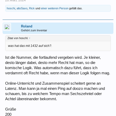
28.März.2024
hoschi
,
altoSaxo
,
Rick
und
einer weiteren Person
gefällt das.
Roland
Gehört zum Inventar
Zitat von hoschi:
↑
was hat das mit 1432 auf sich?.
Ist die Nummer, die fortlaufend vergeben wird. Je kleiner,
desto länger dabei, desto mehr Recht hat man, so die
komische Logik. Was automatisch dazu führt, dass ich
verdammt oft Recht habe, wenn man dieser Logik folgen mag.
Online-Unterricht und Zusammenspiel scheitert gerne an
Latenz. Man kann ja mal einen Ping auf doozo machen und
schauen, bis zu welchem Tempo man Sechszehntel oder
Achtel übereinander bekommt.
Grüße
200