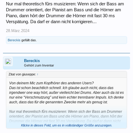
Nur mal theoretisch fũrs musizieren: Wenn sich der Bass am
Drummer orientiert, der Pianist am Bass und die Hörner am
Piano, dann hôrt der Drummer die Hörner mit fast 30 ms
Verspätung. Da darf er dann nicht korrigieren…
28.März.2024
Bereckis
gefällt das.
Bereckis
Gehört zum Inventar
Zitat von giuseppe:
↑
Von deinem Mic zum Kopfhörer des anderen Users?
Das ist schon beachtlich schnell. Ich glaube auch nicht, dass das
irgendwer one way hört, außer vielleicht bei Drums. Aber auch da ist es
nur eine “Verschmutzung” und kein echter trennbarer Impuls. Ich denke
auch, dass das für die genannten Zwecke mehr als genug ist.
Nur mal theoretisch fũrs musizieren: Wenn sich der Bass am Drummer
orientiert, der Pianist am Bass und die Hörner am Piano, dann hôrt der
Drummer die Hörner mit fast 30 ms Verspätung. Da darf er dann nicht
Klicke in dieses Feld, um es in vollständiger Größe anzuzeigen.
korrigieren…