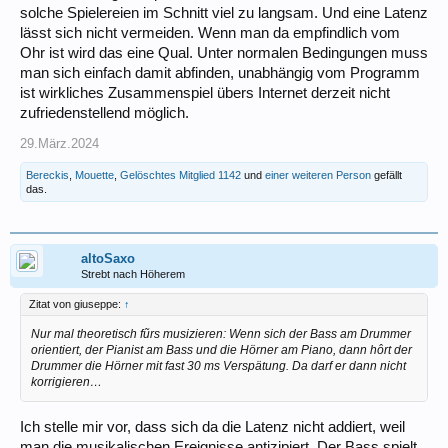
solche Spielereien im Schnitt viel zu langsam. Und eine Latenz
lässt sich nicht vermeiden. Wenn man da empfindlich vom
Ohr ist wird das eine Qual. Unter normalen Bedingungen muss
man sich einfach damit abfinden, unabhängig vom Programm
ist wirkliches Zusammenspiel übers Internet derzeit nicht
zufriedenstellend möglich.
29.März.2024
Bereckis
,
Mouette
,
Gelöschtes Mitglied 1142
und
einer weiteren Person
gefällt
das.
altoSaxo
Strebt nach Höherem
Zitat von giuseppe:
↑
Nur mal theoretisch fũrs musizieren: Wenn sich der Bass am Drummer
orientiert, der Pianist am Bass und die Hörner am Piano, dann hôrt der
Drummer die Hörner mit fast 30 ms Verspätung. Da darf er dann nicht
korrigieren…
Ich stelle mir vor, dass sich da die Latenz nicht addiert, weil
man die musikalischen Ereignisse antizipiert. Der Bass spielt