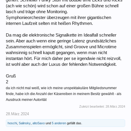
(ach wie schön) wird schon auf einer großen Bühne schnell
lasch und träge ohne Monitoring.
Symphonieorchester überzeugen mit ihrer gigantischen
internen Laufzeit selten mit heißen Rhythmen.
Da mag die elektronische Signalkette im Idealfall schneller
sein. Aber auch wenn eine geringe Latenz grundsätzliches
Zusammenspielen ermöglicht, sind Groove und Microtime
wahnsinnig schnell kaputt gegangen, wenn man nicht
instantan hört. Für mich daher per se irgendwie nicht reizvoll,
ist wohl aber auch der Luxus der fehlenden Notwendigkeit.
Gruß
2
da ich nicht mal weiß, wie ich meine unspektakuläre Mitgliedsnummer
finde, habe ich die Anzahl der Käsereiben in meinem Besitz gewählt - als
Ausdruck meiner Autorität
Zuletzt bearbeitet:
28.März.2024
28.März.2024
hoschi
,
Salinsky
,
altoSaxo
und
5 anderen
gefällt das.