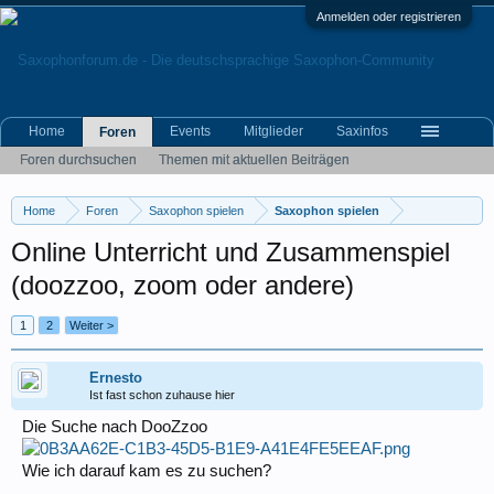
Anmelden oder registrieren
Home
Events
Mitglieder
Saxinfos
Foren
Foren durchsuchen
Themen mit aktuellen Beiträgen
Home
Foren
Saxophon spielen
Saxophon spielen
Online Unterricht und Zusammenspiel
(doozzoo, zoom oder andere)
1
2
Weiter >
Ernesto
Ist fast schon zuhause hier
Die Suche nach DooZzoo
Wie ich darauf kam es zu suchen?