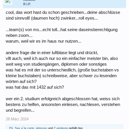
R.I.P.
cool, das wort hast du schon geschrieben...deine abschlüsse
sind sinnvoll! (daumen hoch) zwinker...roll eyes...
...team(s) von ms...echt toll...hat seine daseinsberechtigung
neben zoom...
warum, weil wir es im haus nur nutzen...
andere frage die in einer luftblase liegt und drückt,
vllt auch, weil ich auch nur so ein einfacher meister bin, also
weit weg von studiengängen, diplomen oder sonstiges
was hat es mit der so unterschiedlich, (große buchstaben vs
kleine buchstaben) schreibweise, aber schwer zu lesenden
wörten auf sich?
was hat das mit 1432 auf sich?
wer ein 2. studium erfolgreich abgeschlossen hat, weiss sich
bestens zu helfen, ansonsten einlesen, nachlesen, verstehen
und begreifen...
28.März.2024
_Eb
,
Sax a`la carte
,
jabosax
und
2 anderen
gefällt das.