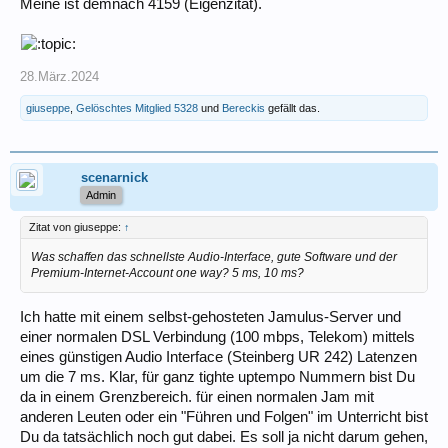
Meine ist demnach 4159 (Eigenzitat).
28.März.2024
giuseppe
,
Gelöschtes Mitglied 5328
und
Bereckis
gefällt das.
scenarnick
Admin
Zitat von giuseppe:
↑
Was schaffen das schnellste Audio-Interface, gute Software und der
Premium-Internet-Account one way? 5 ms, 10 ms?
Ich hatte mit einem selbst-gehosteten Jamulus-Server und
einer normalen DSL Verbindung (100 mbps, Telekom) mittels
eines günstigen Audio Interface (Steinberg UR 242) Latenzen
um die 7 ms. Klar, für ganz tighte uptempo Nummern bist Du
da in einem Grenzbereich. für einen normalen Jam mit
anderen Leuten oder ein "Führen und Folgen" im Unterricht bist
Du da tatsächlich noch gut dabei. Es soll ja nicht darum gehen,