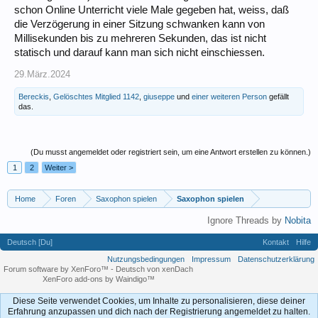
schon Online Unterricht viele Male gegeben hat, weiss, daß
die Verzögerung in einer Sitzung schwanken kann von
Millisekunden bis zu mehreren Sekunden, das ist nicht
statisch und darauf kann man sich nicht einschiessen.
29.März.2024
Bereckis
,
Gelöschtes Mitglied 1142
,
giuseppe
und
einer weiteren Person
gefällt
das.
(Du musst angemeldet oder registriert sein, um eine Antwort erstellen zu können.)
1
2
Weiter >
Home
Foren
Saxophon spielen
Saxophon spielen
Ignore Threads by
Nobita
Deutsch [Du]
Kontakt
Hilfe
Nutzungsbedingungen
Impressum
Datenschutzerklärung
Forum software by XenForo™
-
Deutsch von xenDach
XenForo add-ons by Waindigo™
Diese Seite verwendet Cookies, um Inhalte zu personalisieren, diese deiner
Erfahrung anzupassen und dich nach der Registrierung angemeldet zu halten.