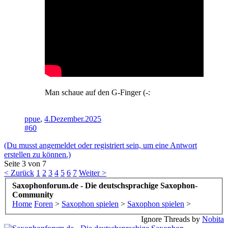
Man schaue auf den G-Finger (-:
ppue
,
4.Dezember.2025
#60
(Du musst angemeldet oder registriert sein, um eine Antwort
erstellen zu können.)
Seite 3 von 7
< Zurück
1
2
3
4
5
6
7
Weiter >
Saxophonforum.de - Die deutschsprachige Saxophon-
Community
Home
Foren
>
Saxophon spielen
>
Saxophon spielen
>
Ignore Threads by
Nobita