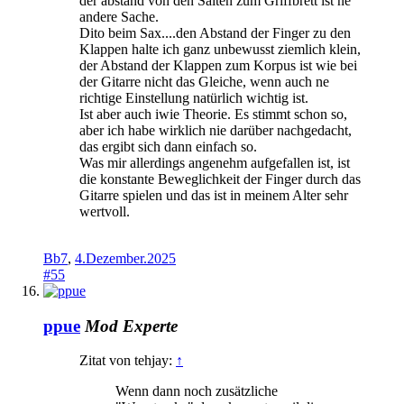
der abstand von den Saiten zum Griffbrett ist ne
andere Sache.
Dito beim Sax....den Abstand der Finger zu den
Klappen halte ich ganz unbewusst ziemlich klein,
der Abstand der Klappen zum Korpus ist wie bei
der Gitarre nicht das Gleiche, wenn auch ne
richtige Einstellung natürlich wichtig ist.
Ist aber auch iwie Theorie. Es stimmt schon so,
aber ich habe wirklich nie darüber nachgedacht,
das ergibt sich dann einfach so.
Was mir allerdings angenehm aufgefallen ist, ist
die konstante Beweglichkeit der Finger durch das
Gitarre spielen und das ist in meinem Alter sehr
wertvoll.
Bb7
,
4.Dezember.2025
#55
ppue
Mod
Experte
Zitat von tehjay:
↑
Wenn dann noch zusätzliche