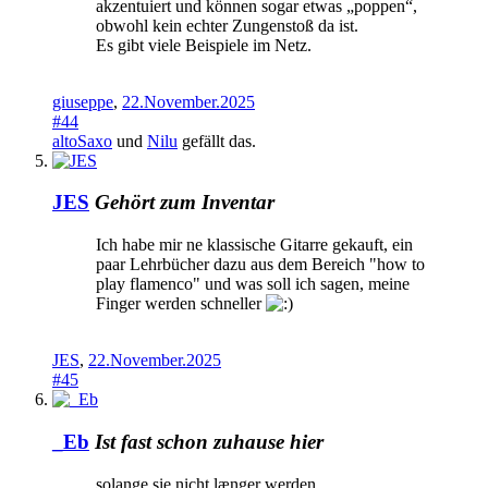
akzentuiert und können sogar etwas „poppen“,
obwohl kein echter Zungenstoß da ist.
Es gibt viele Beispiele im Netz.
giuseppe
,
22.November.2025
#44
altoSaxo
und
Nilu
gefällt das.
JES
Gehört zum Inventar
Ich habe mir ne klassische Gitarre gekauft, ein
paar Lehrbücher dazu aus dem Bereich "how to
play flamenco" und was soll ich sagen, meine
Finger werden schneller
JES
,
22.November.2025
#45
_Eb
Ist fast schon zuhause hier
solange sie nicht længer werden ......