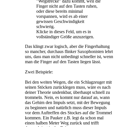
"Wegstrecke" dazu kommt, weil die
Finger nicht auf den Tasten ruhen,
oder diese bereits minimal
vorspannen, wird es ab einer
gewissen Geschwindigkeit
schwierig.
Klicke in dieses Feld, um es in
vollständiger Größe anzuzeigen.
Das klingt zwar logisch, aber die Fingerhaltung
so mancher, durchaus flinker Saxophonisten lehrt
uns, dass man nicht unbedingt schneller ist, wenn
man die Finger auf den Tasten liegen lässt.
Zwei Beispiele:
Bei den weiten Wegen, die ein Schlagzeuger mit
seinen Stöcken zurücklegen muss, wäre es nach
deiner Theorie undenkbar, überhaupt schnell zu
trommeln. Nein, es kommt nur darauf an, wann
das Gehirn den Impuls setzt, mit der Bewegung
zu beginnen und natürlich muss dieser Impuls
vor dem Auftreffen des Stockes auf die Trommel
kommen. Ein Pauker z.B. legt da schon mal
einen halben Meter Weg zurück und trifft