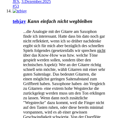
JES
,
3.Dezember.2025
#53
tehjay
Kann einfach nicht wegbleiben
...die Analogie mit der Gitarre am Saxophon
finde ich interessant. Hatte dass bis dato noch gar
nicht reflektiert, wenn ich so drüber nachdenke
ergibt sich für mich aber bezüglich des schnellen
Spiels folgendes (gesetzenfalls wir sprechen
nicht
über das Know-How was bzw. welche Töne
gespielt werden sollen, sondern über den
technischen Aspekt): Wer an der Gitarre richtig
schnell sein möchte, wählt Gitarren mit einer sehr
guten Saitenlage. Das bedeutet Gitarren, die
einen möglichst geringen Saitenabstand zum
Griffbrett haben. Saxophone haben -im Vergleich
zu Gitarren- eine extrem hohe Wegstrecke die
zurückgelegt werden muss um den Ton erklingen
zu lassen. Wenn dann noch zusätzliche
"Wegstrecke" dazu kommt, weil die Finger nicht
auf den Tasten ruhen, oder diese bereits minimal
vorspannen, wird es ab einer gewissen
Geschwindigkeit schwierig. Von der Querflöte