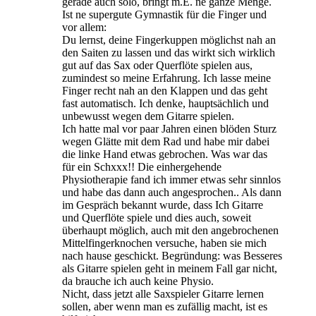
gerade auch solo, bringt m.E. ne ganze Menge.
Ist ne supergute Gymnastik für die Finger und
vor allem:
Du lernst, deine Fingerkuppen möglichst nah an
den Saiten zu lassen und das wirkt sich wirklich
gut auf das Sax oder Querflöte spielen aus,
zumindest so meine Erfahrung. Ich lasse meine
Finger recht nah an den Klappen und das geht
fast automatisch. Ich denke, hauptsächlich und
unbewusst wegen dem Gitarre spielen.
Ich hatte mal vor paar Jahren einen blöden Sturz
wegen Glätte mit dem Rad und habe mir dabei
die linke Hand etwas gebrochen. Was war das
für ein Schxxx!! Die einhergehende
Physiotherapie fand ich immer etwas sehr sinnlos
und habe das dann auch angesprochen.. Als dann
im Gespräch bekannt wurde, dass Ich Gitarre
und Querflöte spiele und dies auch, soweit
überhaupt möglich, auch mit den angebrochenen
Mittelfingerknochen versuche, haben sie mich
nach hause geschickt. Begründung: was Besseres
als Gitarre spielen geht in meinem Fall gar nicht,
da brauche ich auch keine Physio.
Nicht, dass jetzt alle Saxspieler Gitarre lernen
sollen, aber wenn man es zufällig macht, ist es