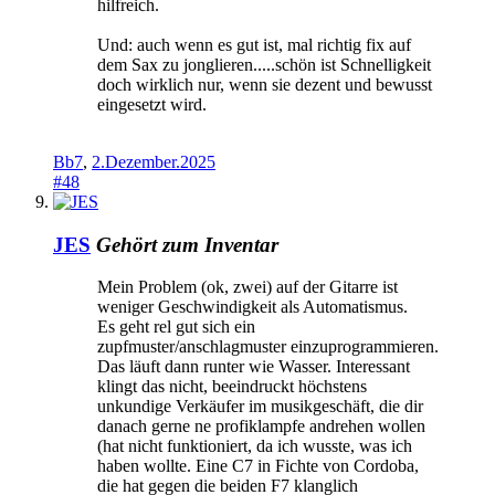
hilfreich.
Und: auch wenn es gut ist, mal richtig fix auf
dem Sax zu jonglieren.....schön ist Schnelligkeit
doch wirklich nur, wenn sie dezent und bewusst
eingesetzt wird.
Bb7
,
2.Dezember.2025
#48
JES
Gehört zum Inventar
Mein Problem (ok, zwei) auf der Gitarre ist
weniger Geschwindigkeit als Automatismus.
Es geht rel gut sich ein
zupfmuster/anschlagmuster einzuprogrammieren.
Das läuft dann runter wie Wasser. Interessant
klingt das nicht, beeindruckt höchstens
unkundige Verkäufer im musikgeschäft, die dir
danach gerne ne profiklampfe andrehen wollen
(hat nicht funktioniert, da ich wusste, was ich
haben wollte. Eine C7 in Fichte von Cordoba,
die hat gegen die beiden F7 klanglich