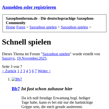
Anmelden oder registrieren
Saxophonforum.de - Die deutschsprachige Saxophon-
Community
Home
Foren
>
Saxophon spielen
>
Saxophon spielen
>
Schnell spielen
Dieses Thema im Forum "
Saxophon spielen
" wurde erstellt von
Saxoryx
,
19.November.2025
.
Seite 3 von 7
< Zurück
1
2
3
4
5
6
7
Weiter >
Bb7
Ist fast schon zuhause hier
Da ich null freudige Erwartung bzgl. heiliger
Tage habe, kann es bei mir nur die hartnäckige
Grippe sein, die mich gerade ausbremst.