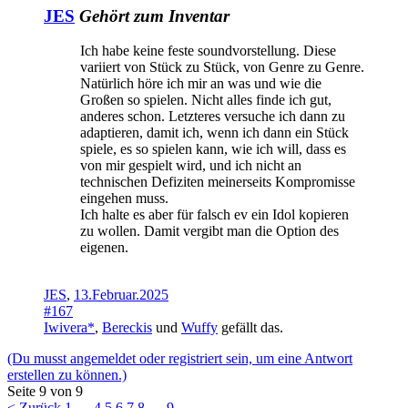
JES
Gehört zum Inventar
Ich habe keine feste soundvorstellung. Diese
variiert von Stück zu Stück, von Genre zu Genre.
Natürlich höre ich mir an was und wie die
Großen so spielen. Nicht alles finde ich gut,
anderes schon. Letzteres versuche ich dann zu
adaptieren, damit ich, wenn ich dann ein Stück
spiele, es so spielen kann, wie ich will, dass es
von mir gespielt wird, und ich nicht an
technischen Defiziten meinerseits Kompromisse
eingehen muss.
Ich halte es aber für falsch ev ein Idol kopieren
zu wollen. Damit vergibt man die Option des
eigenen.
JES
,
13.Februar.2025
#167
Iwivera*
,
Bereckis
und
Wuffy
gefällt das.
(Du musst angemeldet oder registriert sein, um eine Antwort
erstellen zu können.)
Seite 9 von 9
< Zurück
1
←
4
5
6
7
8
→
9