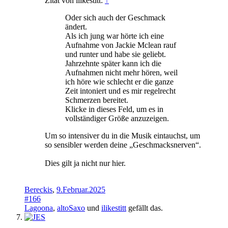
Zitat von ilikestitt:
↑
Oder sich auch der Geschmack
ändert.
Als ich jung war hörte ich eine
Aufnahme von Jackie Mclean rauf
und runter und habe sie geliebt.
Jahrzehnte später kann ich die
Aufnahmen nicht mehr hören, weil
ich höre wie schlecht er die ganze
Zeit intoniert und es mir regelrecht
Schmerzen bereitet.
Klicke in dieses Feld, um es in
vollständiger Größe anzuzeigen.
Um so intensiver du in die Musik eintauchst, um
so sensibler werden deine „Geschmacksnerven“.
Dies gilt ja nicht nur hier.
Bereckis
,
9.Februar.2025
#166
Lagoona
,
altoSaxo
und
ilikestitt
gefällt das.