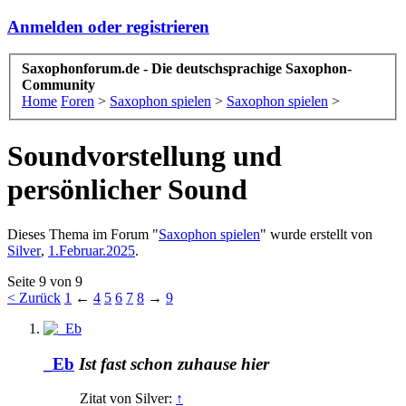
Anmelden oder registrieren
Saxophonforum.de - Die deutschsprachige Saxophon-
Community
Home
Foren
>
Saxophon spielen
>
Saxophon spielen
>
Soundvorstellung und
persönlicher Sound
Dieses Thema im Forum "
Saxophon spielen
" wurde erstellt von
Silver
,
1.Februar.2025
.
Seite 9 von 9
< Zurück
1
←
4
5
6
7
8
→
9
_Eb
Ist fast schon zuhause hier
Zitat von Silver:
↑