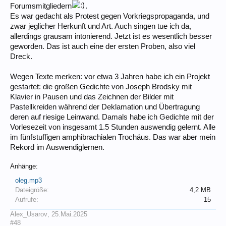
Forumsmitgliedern
.
Es war gedacht als Protest gegen Vorkriegspropaganda, und
zwar jeglicher Herkunft und Art. Auch singen tue ich da,
allerdings grausam intonierend. Jetzt ist es wesentlich besser
geworden. Das ist auch eine der ersten Proben, also viel
Dreck.
Wegen Texte merken: vor etwa 3 Jahren habe ich ein Projekt
gestartet: die großen Gedichte von Joseph Brodsky mit
Klavier in Pausen und das Zeichnen der Bilder mit
Pastellkreiden während der Deklamation und Übertragung
deren auf riesige Leinwand. Damals habe ich Gedichte mit der
Vorlesezeit von insgesamt 1.5 Stunden auswendig gelernt. Alle
im fünfstuffigen amphibrachialen Trochäus. Das war aber mein
Rekord im Auswendiglernen.
Anhänge:
oleg.mp3
Dateigröße:
4,2 MB
Aufrufe:
15
Alex_Usarov
,
25.Mai.2025
#48