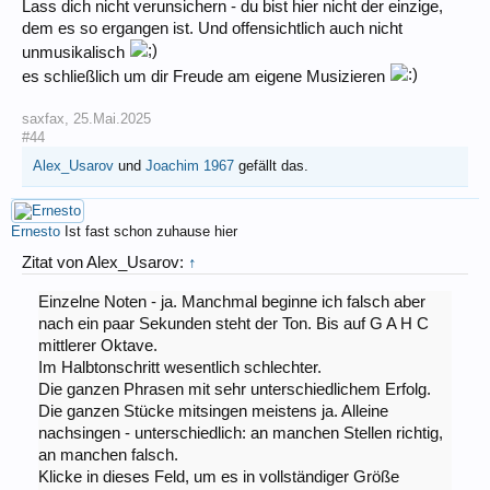
Lass dich nicht verunsichern - du bist hier nicht der einzige,
dem es so ergangen ist. Und offensichtlich auch nicht
unmusikalisch
es schließlich um dir Freude am eigene Musizieren
saxfax
,
25.Mai.2025
#44
Alex_Usarov
und
Joachim 1967
gefällt das.
Ernesto
Ist fast schon zuhause hier
Zitat von Alex_Usarov:
↑
Einzelne Noten - ja. Manchmal beginne ich falsch aber
nach ein paar Sekunden steht der Ton. Bis auf G A H C
mittlerer Oktave.
Im Halbtonschritt wesentlich schlechter.
Die ganzen Phrasen mit sehr unterschiedlichem Erfolg.
Die ganzen Stücke mitsingen meistens ja. Alleine
nachsingen - unterschiedlich: an manchen Stellen richtig,
an manchen falsch.
Klicke in dieses Feld, um es in vollständiger Größe