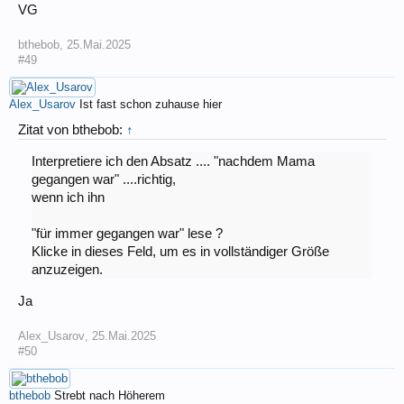
VG
bthebob
,
25.Mai.2025
#49
Alex_Usarov
Ist fast schon zuhause hier
Zitat von bthebob:
↑
Interpretiere ich den Absatz .... "nachdem Mama
gegangen war" ....richtig,
wenn ich ihn
"für immer gegangen war" lese ?
Klicke in dieses Feld, um es in vollständiger Größe
anzuzeigen.
Ja
Alex_Usarov
,
25.Mai.2025
#50
bthebob
Strebt nach Höherem