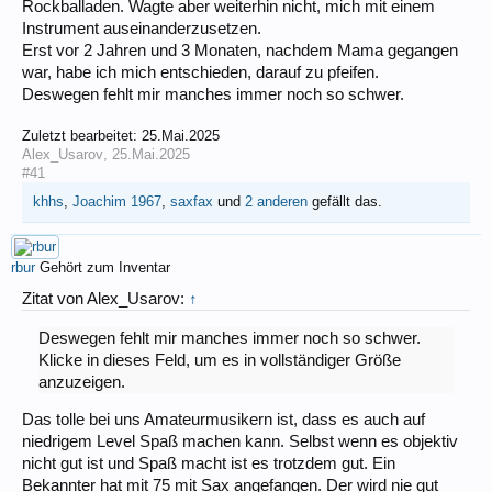
Rockballaden. Wagte aber weiterhin nicht, mich mit einem
Instrument auseinanderzusetzen.
Erst vor 2 Jahren und 3 Monaten, nachdem Mama gegangen
war, habe ich mich entschieden, darauf zu pfeifen.
Deswegen fehlt mir manches immer noch so schwer.
Zuletzt bearbeitet:
25.Mai.2025
Alex_Usarov
,
25.Mai.2025
#41
khhs
,
Joachim 1967
,
saxfax
und
2 anderen
gefällt das.
rbur
Gehört zum Inventar
Zitat von Alex_Usarov:
↑
Deswegen fehlt mir manches immer noch so schwer.
Klicke in dieses Feld, um es in vollständiger Größe
anzuzeigen.
Das tolle bei uns Amateurmusikern ist, dass es auch auf
niedrigem Level Spaß machen kann. Selbst wenn es objektiv
nicht gut ist und Spaß macht ist es trotzdem gut. Ein
Bekannter hat mit 75 mit Sax angefangen. Der wird nie gut