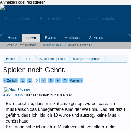
Anmelden oder registrieren
Home
Events
Mitglieder
Saxinfos
Foren
Kleinanzeigen
Foren durchsuchen
Themen mit aktuellen Beiträgen
Home
Foren
Saxophon spielen
Saxophon spielen
Spielen nach Gehör.
< Zurück
1
2
3
4
5
6
7
Weiter >
Alex_Usarov
Ist fast schon zuhause hier
Es ist auch so, dass mir zuhause gesagt wurde, dass ich
musikalisch das unbegabteste Kind der Welt bin. Das hat dazu
geführt, dass ich, bis ich 19 wurde und auszog, keine Musik
gehört hatte.
Erst dann habe ich mich in Musik verliebt, vor allem in die