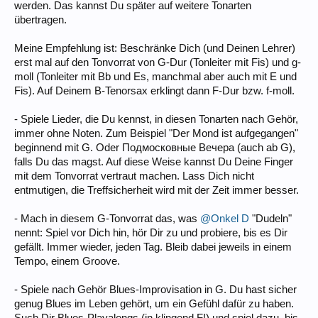
werden. Das kannst Du später auf weitere Tonarten
übertragen.
Meine Empfehlung ist: Beschränke Dich (und Deinen Lehrer)
erst mal auf den Tonvorrat von G-Dur (Tonleiter mit Fis) und g-
moll (Tonleiter mit Bb und Es, manchmal aber auch mit E und
Fis). Auf Deinem B-Tenorsax erklingt dann F-Dur bzw. f-moll.
- Spiele Lieder, die Du kennst, in diesen Tonarten nach Gehör,
immer ohne Noten. Zum Beispiel "Der Mond ist aufgegangen"
beginnend mit G. Oder Подмосковные Вечера (auch ab G),
falls Du das magst. Auf diese Weise kannst Du Deine Finger
mit dem Tonvorrat vertraut machen. Lass Dich nicht
entmutigen, die Treffsicherheit wird mit der Zeit immer besser.
- Mach in diesem G-Tonvorrat das, was
@Onkel D
"Dudeln"
nennt: Spiel vor Dich hin, hör Dir zu und probiere, bis es Dir
gefällt. Immer wieder, jeden Tag. Bleib dabei jeweils in einem
Tempo, einem Groove.
- Spiele nach Gehör Blues-Improvisation in G. Du hast sicher
genug Blues im Leben gehört, um ein Gefühl dafür zu haben.
Such Dir Blues-Playalongs (in klingend F!) und spiel dazu, bis