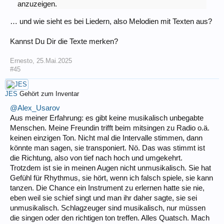
anzuzeigen.
… und wie sieht es bei Liedern, also Melodien mit Texten aus?
Kannst Du Dir die Texte merken?
Ernesto
,
25.Mai.2025
#45
JES
Gehört zum Inventar
@Alex_Usarov
Aus meiner Erfahrung: es gibt keine musikalisch unbegabte
Menschen. Meine Freundin trifft beim mitsingen zu Radio o.ä.
keinen einzigen Ton. Nicht mal die Intervalle stimmen, dann
könnte man sagen, sie transponiert. Nö. Das was stimmt ist
die Richtung, also von tief nach hoch und umgekehrt.
Trotzdem ist sie in meinen Augen nicht unmusikalisch. Sie hat
Gefühl für Rhythmus, sie hört, wenn ich falsch spiele, sie kann
tanzen. Die Chance ein Instrument zu erlernen hatte sie nie,
eben weil sie schief singt und man ihr daher sagte, sie sei
unmusikalisch. Schlagzeuger sind musikalisch, nur müssen
die singen oder den richtigen ton treffen. Alles Quatsch. Mach