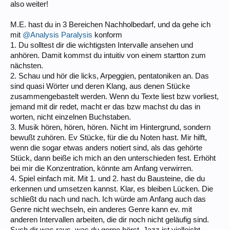
also weiter!
M.E. hast du in 3 Bereichen Nachholbedarf, und da gehe ich
mit
@Analysis Paralysis
konform
1. Du solltest dir die wichtigsten Intervalle ansehen und
anhören. Damit kommst du intuitiv von einem startton zum
nächsten.
2. Schau und hör die licks, Arpeggien, pentatoniken an. Das
sind quasi Wörter und deren Klang, aus denen Stücke
zusammengebastelt werden. Wenn du Texte liest bzw vorliest,
jemand mit dir redet, macht er das bzw machst du das in
worten, nicht einzelnen Buchstaben.
3. Musik hören, hören, hören. Nicht im Hintergrund, sondern
bewußt zuhören. Ev Stücke, für die du Noten hast. Mir hilft,
wenn die sogar etwas anders notiert sind, als das gehörte
Stück, dann beiße ich mich an den unterschieden fest. Erhöht
bei mir die Konzentration, könnte am Anfang verwirren.
4. Spiel einfach mit. Mit 1. und 2. hast du Bausteine, die du
erkennen und umsetzen kannst. Klar, es bleiben Lücken. Die
schließt du nach und nach. Ich würde am Anfang auch das
Genre nicht wechseln, ein anderes Genre kann ev. mit
anderen Intervallen arbeiten, die dir noch nicht geläufig sind.
Such dir was raus, was du gerne hörst. Jazz ist vielleicht