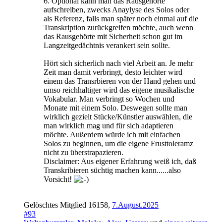
6. Optional kann man das Rausgehörte
aufschreiben, zwecks Anaylyse des Solos oder
als Referenz, falls man später noch einmal auf die
Transkription zurückgreifen möchte, auch wenn
das Rausgehörte mit Sicherheit schon gut im
Langzeitgedächtnis verankert sein sollte.
Hört sich sicherlich nach viel Arbeit an. Je mehr
Zeit man damit verbringt, desto leichter wird
einem das Transrbieren von der Hand gehen und
umso reichhaltiger wird das eigene musikalische
Vokabular. Man verbringt so Wochen und
Monate mit einem Solo. Deswegen sollte man
wirklich gezielt Stücke/Künstler auswählen, die
man wirklich mag und für sich adaptieren
möchte. Außerdem würde ich mit einfachen
Solos zu beginnen, um die eigene Frusttoleramz
nicht zu überstrapazieren.
Disclaimer: Aus eigener Erfahrung weiß ich, daß
Transkribieren süchtig machen kann......also
Vorsicht!
Gelöschtes Mitglied 16158
,
7.August.2025
#93