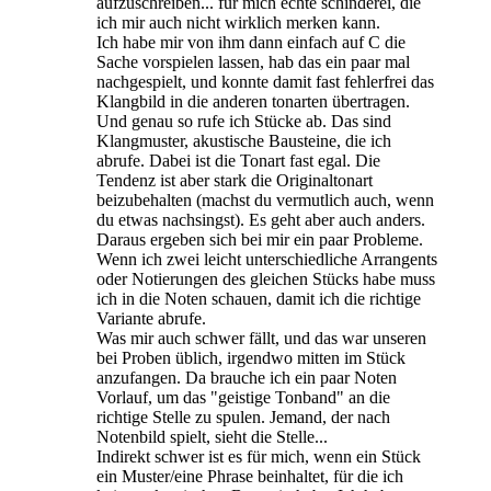
aufzuschreiben... für mich echte schinderei, die
ich mir auch nicht wirklich merken kann.
Ich habe mir von ihm dann einfach auf C die
Sache vorspielen lassen, hab das ein paar mal
nachgespielt, und konnte damit fast fehlerfrei das
Klangbild in die anderen tonarten übertragen.
Und genau so rufe ich Stücke ab. Das sind
Klangmuster, akustische Bausteine, die ich
abrufe. Dabei ist die Tonart fast egal. Die
Tendenz ist aber stark die Originaltonart
beizubehalten (machst du vermutlich auch, wenn
du etwas nachsingst). Es geht aber auch anders.
Daraus ergeben sich bei mir ein paar Probleme.
Wenn ich zwei leicht unterschiedliche Arrangents
oder Notierungen des gleichen Stücks habe muss
ich in die Noten schauen, damit ich die richtige
Variante abrufe.
Was mir auch schwer fällt, und das war unseren
bei Proben üblich, irgendwo mitten im Stück
anzufangen. Da brauche ich ein paar Noten
Vorlauf, um das "geistige Tonband" an die
richtige Stelle zu spulen. Jemand, der nach
Notenbild spielt, sieht die Stelle...
Indirekt schwer ist es für mich, wenn ein Stück
ein Muster/eine Phrase beinhaltet, für die ich