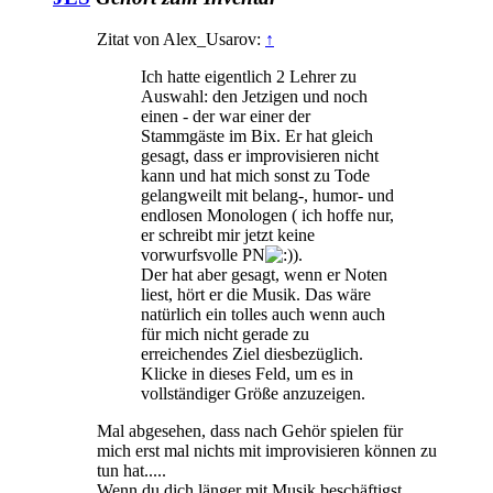
Zitat von Alex_Usarov:
↑
Ich hatte eigentlich 2 Lehrer zu
Auswahl: den Jetzigen und noch
einen - der war einer der
Stammgäste im Bix. Er hat gleich
gesagt, dass er improvisieren nicht
kann und hat mich sonst zu Tode
gelangweilt mit belang-, humor- und
endlosen Monologen ( ich hoffe nur,
er schreibt mir jetzt keine
vorwurfsvolle PN
).
Der hat aber gesagt, wenn er Noten
liest, hört er die Musik. Das wäre
natürlich ein tolles auch wenn auch
für mich nicht gerade zu
erreichendes Ziel diesbezüglich.
Klicke in dieses Feld, um es in
vollständiger Größe anzuzeigen.
Mal abgesehen, dass nach Gehör spielen für
mich erst mal nichts mit improvisieren können zu
tun hat.....
Wenn du dich länger mit Musik beschäftigst