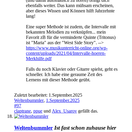
(und damit automatisch zu hören) bringt dich
ebenfalls weiter. Das kann mühsam erscheinen,
aber dieses Wissen und Können hilft Jahrzehnte
lang!
Eine super Methode ist zudem, die Intervalle mit
bekannten Melodien zu verknüpfen... mein
Favorit zB für die verminderte Quinte (Tritonus)
ist "Maria" aus der "West Side Story". -->
https://www.musikunterricht-online.org/wp-
content/uploads/2021/04/Intervalle-hoeren-
Merkhilfe.pdf
Falls du noch Klavier oder Gitarre spielst, geht es
schneller. Ich habe eine geraume Zeit des
Lernens mit dieser Methode geübt.
Zuletzt bearbeitet:
1.September.2025
Weltenbummler
,
1.September.2025
#97
claptrane
,
ppue
und
Alex_Usarov
gefällt das.
Weltenbummler
Ist fast schon zuhause hier