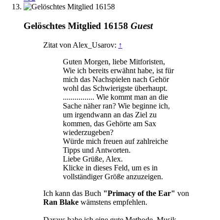
Gelöschtes Mitglied 16158
Guest
Zitat von Alex_Usarov:
↑
Guten Morgen, liebe Mitforisten,
Wie ich bereits erwähnt habe, ist für
mich das Nachspielen nach Gehör
wohl das Schwierigste überhaupt.
................ Wie kommt man an die
Sache näher ran? Wie beginne ich,
um irgendwann an das Ziel zu
kommen, das Gehörte am Sax
wiederzugeben?
Würde mich freuen auf zahlreiche
Tipps und Antworten.
Liebe Grüße, Alex.
Klicke in dieses Feld, um es in
vollständiger Größe anzuzeigen.
Ich kann das Buch
"Primacy of the Ear"
von
Ran Blake
wämstens empfehlen.
Daraus habe ich eine gute Methode, Musik