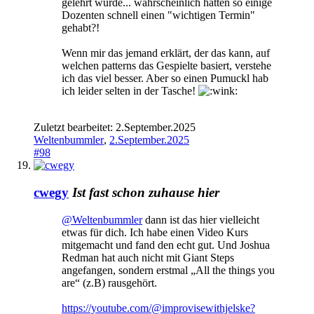
gelehrt wurde... wahrscheinlich hätten so einige
Dozenten schnell einen "wichtigen Termin"
gehabt?!
Wenn mir das jemand erklärt, der das kann, auf
welchen patterns das Gespielte basiert, verstehe
ich das viel besser. Aber so einen Pumuckl hab
ich leider selten in der Tasche!
Zuletzt bearbeitet:
2.September.2025
Weltenbummler
,
2.September.2025
#98
cwegy
Ist fast schon zuhause hier
@Weltenbummler
dann ist das hier vielleicht
etwas für dich. Ich habe einen Video Kurs
mitgemacht und fand den echt gut. Und Joshua
Redman hat auch nicht mit Giant Steps
angefangen, sondern erstmal „All the things you
are“ (z.B) rausgehört.
https://youtube.com/@improvisewithjelske?