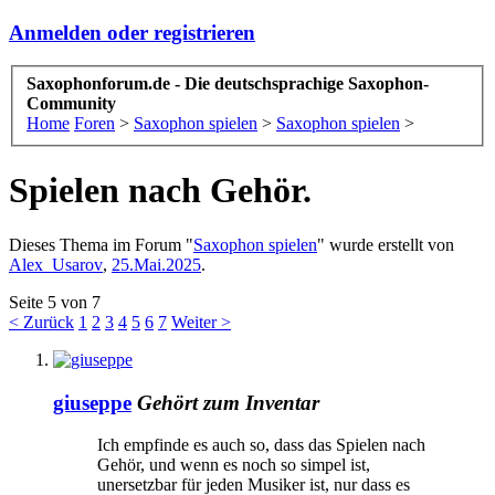
Anmelden oder registrieren
Saxophonforum.de - Die deutschsprachige Saxophon-
Community
Home
Foren
>
Saxophon spielen
>
Saxophon spielen
>
Spielen nach Gehör.
Dieses Thema im Forum "
Saxophon spielen
" wurde erstellt von
Alex_Usarov
,
25.Mai.2025
.
Seite 5 von 7
< Zurück
1
2
3
4
5
6
7
Weiter >
giuseppe
Gehört zum Inventar
Ich empfinde es auch so, dass das Spielen nach
Gehör, und wenn es noch so simpel ist,
unersetzbar für jeden Musiker ist, nur dass es