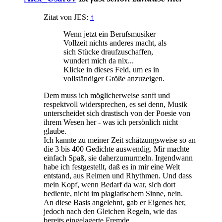
Zitat von JES:
↑
Wenn jetzt ein Berufsmusiker
Vollzeit nichts anderes macht, als
sich Stücke draufzuschaffen,
wundert mich da nix...
Klicke in dieses Feld, um es in
vollständiger Größe anzuzeigen.
Dem muss ich möglicherweise sanft und
respektvoll widersprechen, es sei denn, Musik
unterscheidet sich drastisch von der Poesie von
ihrem Wesen her - was ich persönlich nicht
glaube.
Ich kannte zu meiner Zeit schätzungsweise so an
die 3 bis 400 Gedichte auswendig. Mir machte
einfach Spaß, sie daherzumurmeln. Irgendwann
habe ich festgestellt, daß es in mir eine Welt
entstand, aus Reimen und Rhythmen. Und dass
mein Kopf, wenn Bedarf da war, sich dort
bediente, nicht im plagiatischem Sinne, nein.
An diese Basis angelehnt, gab er Eigenes her,
jedoch nach den Gleichen Regeln, wie das
bereits eingelagerte Fremde.