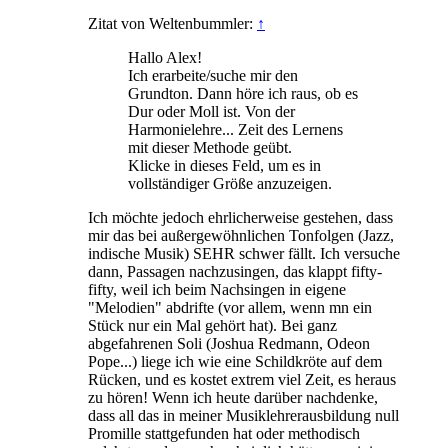
Zitat von Weltenbummler:
↑
Hallo Alex!
Ich erarbeite/suche mir den
Grundton. Dann höre ich raus, ob es
Dur oder Moll ist. Von der
Harmonielehre... Zeit des Lernens
mit dieser Methode geübt.
Klicke in dieses Feld, um es in
vollständiger Größe anzuzeigen.
Ich möchte jedoch ehrlicherweise gestehen, dass
mir das bei außergewöhnlichen Tonfolgen (Jazz,
indische Musik) SEHR schwer fällt. Ich versuche
dann, Passagen nachzusingen, das klappt fifty-
fifty, weil ich beim Nachsingen in eigene
"Melodien" abdrifte (vor allem, wenn mn ein
Stück nur ein Mal gehört hat). Bei ganz
abgefahrenen Soli (Joshua Redmann, Odeon
Pope...) liege ich wie eine Schildkröte auf dem
Rücken, und es kostet extrem viel Zeit, es heraus
zu hören! Wenn ich heute darüber nachdenke,
dass all das in meiner Musiklehrerausbildung null
Promille stattgefunden hat oder methodisch