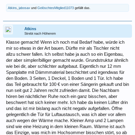
Atkins
,
jabosax
und
GelöschtesMitglied11073
gefällt das.
Atkins
Strebt nach Höherem
Klasse gemacht! Wenn ich noch mal Bedarf habe, würde ich
mir so etwas in der Art bauen. Dürfte mir als Tischler nicht
allzu schwer fallen. Ich selbst habe ja auch so ein Eigenbau,
der aber simpler/billiger gemacht wurde. Grundstruktur ähnlich
wie bei dir, aber schlichter aufgebaut. Eigentlich nur 12 mm
Spanplatte mit Dämmmaterial beschichtet und irgendwas für
den Boden. 3 Seiten, 1 Deckel, 1 Boden und 1 Tür. Ich habe
das Teil gebraucht für 100 € von einer Sängerin gekauft und bin
nun seit gut 2 Jahren recht zufrieden damit. Die Nachbarn
hören bei nächtlicher Ruhe noch ein ganz bisschen, aber
beschwert hat sich keiner mehr. Ich habe da keinen Lüfter drin
und das ist mir bislang auch nicht negativ aufgefallen. Öffne
gelegentlich die Tür für Luftaustausch, was ich aber vor allem
auch wegen der Wärme mache. Kleiner Amp und 2 Lampen
sind wie eine Heizung in dem kleinen Raum. Wärme ist auch
das Einzige, was mich im Hochsommer bisschen stört, so ab