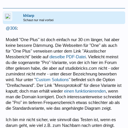
khlarp
Schaut nur mal vorbei
@306
:
Modell "One Plus" ist doch einfach nur 30 cm länger, hat aber
keine bessere Dämmung. Die Webseiten für "One" als auch
für "One Plus" verweisen unter dem Link "Akustischer
Messbericht" beide auf
dieselbe PDF-Datei
. Vielleicht meinst
du die sogenannte "Pro"-Variante, von der ich hier im Forum
öfter gelesen habe, die aber auf studiobricks.com nicht - oder
zumindest nicht mehr - unter dieser Bezeichnung beworben
wird. Nur unter "
Custom Solutions
" befindet sich die Option
"Dreifachwand". Der Link "Messprotokoll" für diese Variante ist
kaputt; doch man erhält wieder
einen funktionierenden
, wenn
man die Domain korrigiert. Doch interessanterweise schneidet
die "Pro" im tieferen Frequenzbereich etwas schlechter ab als
die Standardvariante, wie das angehängte Diagram zeigt.
Ich bin mir nicht sicher, wie sinnvoll das Testen ist, wenn es
darum geht, wie viel z.B. zum Nachbarn nach unten dringt.