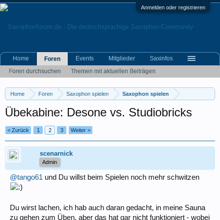
Anmelden oder registrieren
Home
Events
Mitglieder
Saxinfos
Foren
Foren durchsuchen
Themen mit aktuellen Beiträgen
Home
Foren
Saxophon spielen
Saxophon spielen
Übekabine: Desone vs. Studiobricks
< Zurück
1
2
3
Weiter >
scenarnick
Admin
@tango61
und Du willst beim Spielen noch mehr schwitzen
Du wirst lachen, ich hab auch daran gedacht, in meine Sauna
zu gehen zum Üben, aber das hat gar nicht funktioniert - wobei