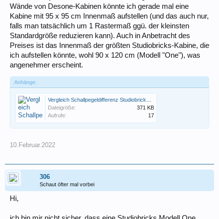
Wände von Desone-Kabinen könnte ich gerade mal eine
Kabine mit 95 x 95 cm Innenmaß aufstellen (und das auch nur,
falls man tatsächlich um 1 Rastermaß ggü. der kleinsten
Standardgröße reduzieren kann). Auch in Anbetracht des
Preises ist das Innenmaß der größten Studiobricks-Kabine, die
ich aufstellen könnte, wohl 90 x 120 cm (Modell "One"), was
angenehmer erscheint.
Anhänge:
Vergleich Schallpegeldifferenz Studiobricks und Desone.png
Dateigröße:
371 KB
Aufrufe:
17
10.Februar.2022
306
Schaut öfter mal vorbei
Hi,
ich bin mir nicht sicher, dass eine Studiobricks Modell One