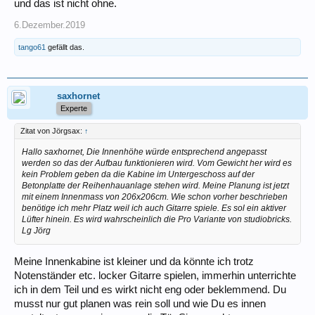
und das ist nicht ohne.
6.Dezember.2019
tango61
gefällt das.
saxhornet
Experte
Zitat von Jörgsax:
↑
Hallo saxhornet, Die Innenhöhe würde entsprechend angepasst
werden so das der Aufbau funktionieren wird. Vom Gewicht her wird es
kein Problem geben da die Kabine im Untergeschoss auf der
Betonplatte der Reihenhauanlage stehen wird. Meine Planung ist jetzt
mit einem Innenmass von 206x206cm. Wie schon vorher beschrieben
benötige ich mehr Platz weil ich auch Gitarre spiele. Es sol ein aktiver
Lüfter hinein. Es wird wahrscheinlich die Pro Variante von studiobricks.
Lg Jörg
Meine Innenkabine ist kleiner und da könnte ich trotz
Notenständer etc. locker Gitarre spielen, immerhin unterrichte
ich in dem Teil und es wirkt nicht eng oder beklemmend. Du
musst nur gut planen was rein soll und wie Du es innen