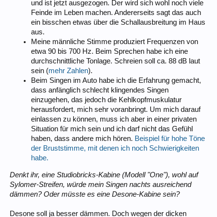
und ist jetzt ausgezogen. Der wird sich wohl noch viele
Feinde im Leben machen. Andererseits sagt das auch
ein bisschen etwas über die Schallausbreitung im Haus
aus.
Meine männliche Stimme produziert Frequenzen von
etwa 90 bis 700 Hz. Beim Sprechen habe ich eine
durchschnittliche Tonlage. Schreien soll ca. 88 dB laut
sein (
mehr Zahlen
).
Beim Singen im Auto habe ich die Erfahrung gemacht,
dass anfänglich schlecht klingendes Singen
einzugehen, das jedoch die Kehlkopfmuskulatur
herausfordert, mich sehr voranbringt. Um mich darauf
einlassen zu können, muss ich aber in einer privaten
Situation für mich sein und ich darf nicht das Gefühl
haben, dass andere mich hören.
Beispiel für hohe Töne
der Bruststimme, mit denen ich noch Schwierigkeiten
habe.
Denkt ihr, eine Studiobricks-Kabine (Modell "One"), wohl auf
Sylomer-Streifen, würde mein Singen nachts ausreichend
dämmen? Oder müsste es eine Desone-Kabine sein?
Desone soll ja besser dämmen. Doch wegen der dicken