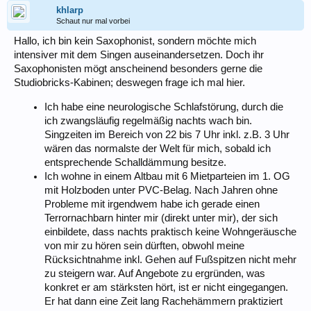
khlarp
Schaut nur mal vorbei
Hallo, ich bin kein Saxophonist, sondern möchte mich
intensiver mit dem Singen auseinandersetzen. Doch ihr
Saxophonisten mögt anscheinend besonders gerne die
Studiobricks-Kabinen; deswegen frage ich mal hier.
Ich habe eine neurologische Schlafstörung, durch die
ich zwangsläufig regelmäßig nachts wach bin.
Singzeiten im Bereich von 22 bis 7 Uhr inkl. z.B. 3 Uhr
wären das normalste der Welt für mich, sobald ich
entsprechende Schalldämmung besitze.
Ich wohne in einem Altbau mit 6 Mietparteien im 1. OG
mit Holzboden unter PVC-Belag. Nach Jahren ohne
Probleme mit irgendwem habe ich gerade einen
Terrornachbarn hinter mir (direkt unter mir), der sich
einbildete, dass nachts praktisch keine Wohngeräusche
von mir zu hören sein dürften, obwohl meine
Rücksichtnahme inkl. Gehen auf Fußspitzen nicht mehr
zu steigern war. Auf Angebote zu ergründen, was
konkret er am stärksten hört, ist er nicht eingegangen.
Er hat dann eine Zeit lang Rachehämmern praktiziert