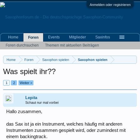
Anmelden oder registrieren
Home
Events
Mitglieder
Saxinfos
Foren
Foren durchsuchen
Themen mit aktuellen Beiträgen
Home
Foren
Saxophon spielen
Saxophon spielen
Was spielt ihr??
1
2
Weiter >
Lepita
Schaut nur mal vorbei
Hallo zusammen,
das Sax ist ja ein Instrument, welches häufig mit anderen
Instrumenten zusammen gespielt wird, oder zumindest mit
einem backingtrack.