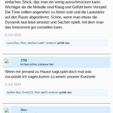
einfaches Stück, das man ein wenig ausschmücken kann.
Wichtiger als die Melodie sind Klang und Gefühl beim Vorspiel.
Die Töne sollten angenehm zu hören sein und die Lautstärke
auf den Raum abgestimmt. Schön, wenn man etwas die
Dynamik laut-leise einsetzt und Sachen spielt, mit dem man
das Instrument gut vorstellen kann.
6.Juli.2024
LuckySax
,
Rick
,
altoSaxo
und
7 anderen
gefällt das.
JTM
Ist fast schon zuhause hier
Wenn mir jemand zu Hause sagt,spiel doch mal was
vor,würde ich sagen,komm zu einem unserer Konzerte
6.Juli.2024
Steffen Bari
,
Ernie123
,
Rick
und
5 anderen
gefällt das.
rbur