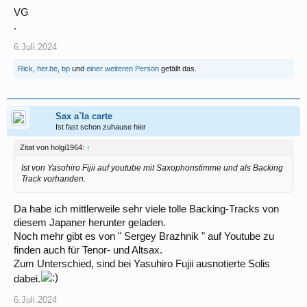
VG
.
6.Juli.2024
Rick
,
her.be
,
bp
und
einer weiteren Person
gefällt das.
Sax a`la carte
Ist fast schon zuhause hier
Zitat von holgi1964:
↑
Ist von Yasohiro Fijii auf youtube mit Saxophonstimme und als Backing
Track vorhanden.
Da habe ich mittlerweile sehr viele tolle Backing-Tracks von
diesem Japaner herunter geladen.
Noch mehr gibt es von " Sergey Brazhnik " auf Youtube zu
finden auch für Tenor- und Altsax.
Zum Unterschied, sind bei Yasuhiro Fujii ausnotierte Solis
dabei.
6.Juli.2024