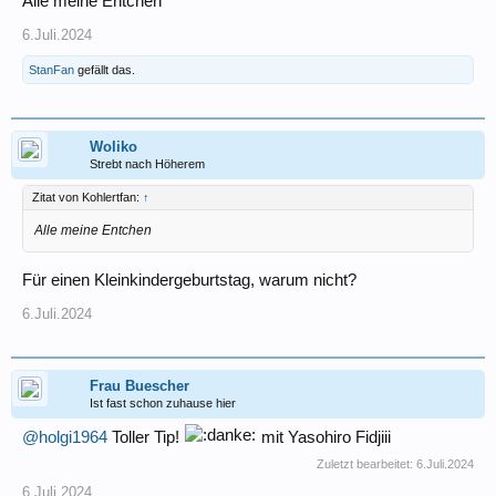
Alle meine Entchen
6.Juli.2024
StanFan
gefällt das.
Woliko
Strebt nach Höherem
Zitat von Kohlertfan:
↑
Alle meine Entchen
Für einen Kleinkindergeburtstag, warum nicht?
6.Juli.2024
Frau Buescher
Ist fast schon zuhause hier
@holgi1964
Toller Tip!
mit Yasohiro Fidjiii
Zuletzt bearbeitet:
6.Juli.2024
6.Juli.2024