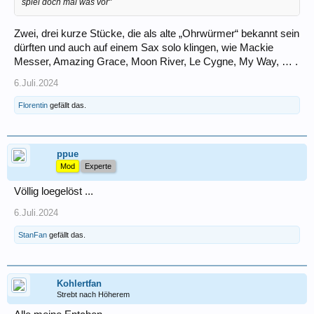
spiel doch mal was vor"
Zwei, drei kurze Stücke, die als alte „Ohrwürmer“ bekannt sein
dürften und auch auf einem Sax solo klingen, wie Mackie
Messer, Amazing Grace, Moon River, Le Cygne, My Way, … .
6.Juli.2024
Florentin
gefällt das.
ppue
Mod
Experte
Völlig loegelöst ...
6.Juli.2024
StanFan
gefällt das.
Kohlertfan
Strebt nach Höherem