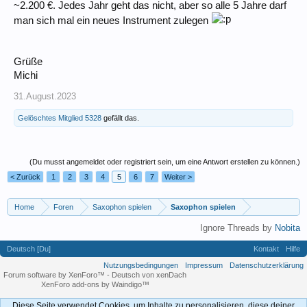
~2.200 €. Jedes Jahr geht das nicht, aber so alle 5 Jahre darf
man sich mal ein neues Instrument zulegen
Grüße
Michi
31.August.2023
Gelöschtes Mitglied 5328
gefällt das.
(Du musst angemeldet oder registriert sein, um eine Antwort erstellen zu können.)
< Zurück
1
2
3
4
5
6
7
Weiter >
Home
Foren
Saxophon spielen
Saxophon spielen
Ignore Threads by
Nobita
Deutsch [Du]
Kontakt
Hilfe
Nutzungsbedingungen
Impressum
Datenschutzerklärung
Forum software by XenForo™
-
Deutsch von xenDach
XenForo add-ons by Waindigo™
Diese Seite verwendet Cookies, um Inhalte zu personalisieren, diese deiner