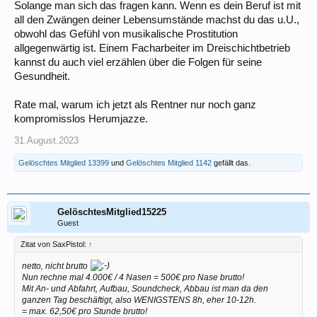
Solange man sich das fragen kann. Wenn es dein Beruf ist mit
all den Zwängen deiner Lebensumstände machst du das u.U.,
obwohl das Gefühl von musikalische Prostitution
allgegenwärtig ist. Einem Facharbeiter im Dreischichtbetrieb
kannst du auch viel erzählen über die Folgen für seine
Gesundheit.
Rate mal, warum ich jetzt als Rentner nur noch ganz
kompromisslos Herumjazze.
31.August.2023
Gelöschtes Mitglied 13399
und
Gelöschtes Mitglied 1142
gefällt das.
GelöschtesMitglied15225
Guest
Zitat von SaxPistol:
↑
netto, nicht brutto
Nun rechne mal 4.000€ / 4 Nasen = 500€ pro Nase brutto!
Mit An- und Abfahrt, Aufbau, Soundcheck, Abbau ist man da den
ganzen Tag beschäftigt, also WENIGSTENS 8h, eher 10-12h.
= max. 62,50€ pro Stunde brutto!