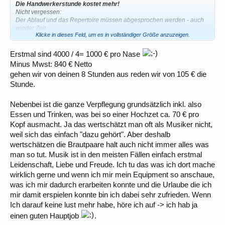
Die Handwerkerstunde kostet mehr!
Nicht vergessen:
Der Ablauf und das Repertoire müssen abgesprochen werden - auch
wieder Zeit.
Klicke in dieses Feld, um es in vollständiger Größe anzuzeigen.
Vielleicht muss noch etwas geprobt werden - auch wieder Zeit.
Das Equipment muss angeschafft und gepflegt werden - auch wieder
Geld.
Erstmal sind 4000 / 4= 1000 € pro Nase
Die An- und Abfahrt, ach ja, auch wieder Geld
Minus Mwst: 840 € Netto
gehen wir von deinen 8 Stunden aus reden wir von 105 € die
Wenn man jetzt sagt, man macht das nur, um sich sein kostspieliges
Stunde.
Hobby ein wenig zu finanzieren, dann geht die Rechnung natürlich
nicht mehr auf.
Nebenbei ist die ganze Verpflegung grundsätzlich inkl. also
Essen und Trinken, was bei so einer Hochzet ca. 70 € pro
Kopf ausmacht. Ja das wertschätzt man oft als Musiker nicht,
weil sich das einfach "dazu gehört". Aber deshalb
wertschätzen die Brautpaare halt auch nicht immer alles was
man so tut. Musik ist in den meisten Fällen einfach erstmal
Leidenschaft, Liebe und Freude. Ich tu das was ich dort mache
wirklich gerne und wenn ich mir mein Equipment so anschaue,
was ich mir dadurch erarbeiten konnte und die Urlaube die ich
mir damit erspielen konnte bin ich dabei sehr zufrieden. Wenn
Ich darauf keine lust mehr habe, höre ich auf -> ich hab ja
einen guten Hauptjob
.