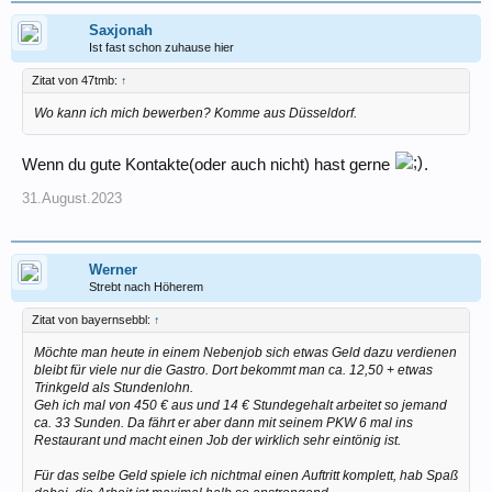
Saxjonah
Ist fast schon zuhause hier
Zitat von 47tmb:
↑
Wo kann ich mich bewerben? Komme aus Düsseldorf.
Wenn du gute Kontakte(oder auch nicht) hast gerne
.
31.August.2023
Werner
Strebt nach Höherem
Zitat von bayernsebbl:
↑
Möchte man heute in einem Nebenjob sich etwas Geld dazu verdienen
bleibt für viele nur die Gastro. Dort bekommt man ca. 12,50 + etwas
Trinkgeld als Stundenlohn.
Geh ich mal von 450 € aus und 14 € Stundegehalt arbeitet so jemand
ca. 33 Sunden. Da fährt er aber dann mit seinem PKW 6 mal ins
Restaurant und macht einen Job der wirklich sehr eintönig ist.
Für das selbe Geld spiele ich nichtmal einen Auftritt komplett, hab Spaß