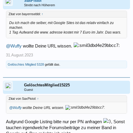
SaxPistol
Strebt nach Höherem
Zitat von bayernsebbl:
↑
Du ich mach die selber, mit Google Sites ist das relativ einfach zu
machen.
1 Tag Aufwand die www. adresse kostet mir 7 Euro im Jahr. Das wars.
@Wuffy
wollte Deine URL wissen.
31.August.2023
Gelöschtes Mitglied 5328
gefällt das.
GelöschtesMitglied15225
Guest
Zitat von SaxPistol:
↑
@Wuffy
wollte Deine URL wissen.
Aufgrund Google Listing bitte nur per PN anfragen
, Sonst
tauchen irgendwelche Forumsbeiträge zu meiner Band in