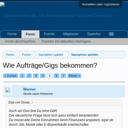
Anmelden oder registrieren
Home
Events
Mitglieder
Saxinfos
Foren
Foren durchsuchen
Themen mit aktuellen Beiträgen
Home
Foren
Saxophon spielen
Saxophon spielen
Wie Aufträge/Gigs bekommen?
< Zurück
1
2
3
4
5
6
7
Weiter >
Werner
Strebt nach Höherem
Zitat von Dreas:
↑
Auch als Duo bist Du eine GbR.
Die steuerliche Frage lässt sich ganz einfach beantworten.
Du musst alle Deine Einnahmen beim Finanzamt angeben, egal ob
durch Job, Musik oder E-Bayverkäufe erwirtschaftet.