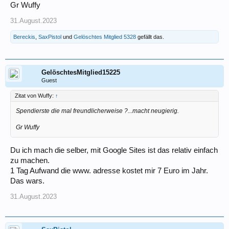
Gr Wuffy
31.August.2023
Bereckis
,
SaxPistol
und
Gelöschtes Mitglied 5328
gefällt das.
GelöschtesMitglied15225
Guest
Zitat von Wuffy:
↑
Spendierste die mal freundlicherweise ?...macht neugierig.
Gr Wuffy
Du ich mach die selber, mit Google Sites ist das relativ einfach
zu machen.
1 Tag Aufwand die www. adresse kostet mir 7 Euro im Jahr.
Das wars.
31.August.2023