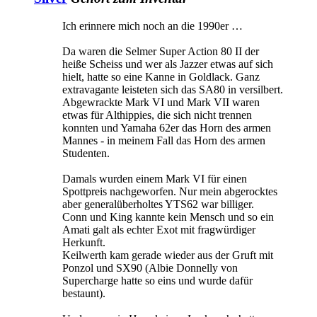
Ich erinnere mich noch an die 1990er …
Da waren die Selmer Super Action 80 II der
heiße Scheiss und wer als Jazzer etwas auf sich
hielt, hatte so eine Kanne in Goldlack. Ganz
extravagante leisteten sich das SA80 in versilbert.
Abgewrackte Mark VI und Mark VII waren
etwas für Althippies, die sich nicht trennen
konnten und Yamaha 62er das Horn des armen
Mannes - in meinem Fall das Horn des armen
Studenten.
Damals wurden einem Mark VI für einen
Spottpreis nachgeworfen. Nur mein abgerocktes
aber generalüberholtes YTS62 war billiger.
Conn und King kannte kein Mensch und so ein
Amati galt als echter Exot mit fragwürdiger
Herkunft.
Keilwerth kam gerade wieder aus der Gruft mit
Ponzol und SX90 (Albie Donnelly von
Supercharge hatte so eins und wurde dafür
bestaunt).