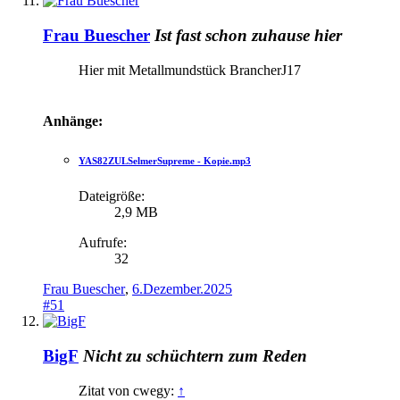
Frau Buescher
Ist fast schon zuhause hier
Hier mit Metallmundstück BrancherJ17
Anhänge:
YAS82ZULSelmerSupreme - Kopie.mp3
Dateigröße:
2,9 MB
Aufrufe:
32
Frau Buescher
,
6.Dezember.2025
#51
BigF
Nicht zu schüchtern zum Reden
Zitat von cwegy:
↑