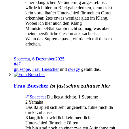
einer klanglichen Veränderung angestrebt ist,
würde ich hier an Rückgabe denken, denn es ist
kein vorteilhafter Unterschied für meinen Ohren
erkennbar. 2tes etwas weniger glatt im Klang.
Wobei ich hier auch den Klang
Mundstück/Blattkombi nicht so mag, was aber
meine persönliche Geschmackssache ist.
Wenn das Supreme passt, würde ich mit diesem
arbeiten.
Spacecat
,
6.Dezember.2025
#47
giuseppe
,
Frau Buescher
und
cwegy
gefällt das.
Frau Buescher
Ist fast schon zuhause hier
@Spacecat
Du liegst richtig. 1 Supreme
2 Yamaha
Das 82 spielt sich sehr angenehm, fühle mich da
direkt zuhause.
Klanglich ist wirklich kein merklicher
Unterschied für meine Ohren.
Ich bin grad noch an einer zweiten Aufnahme mit