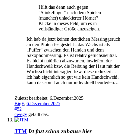
Hilft das denn auch gegen
"Stinkefinger" nach dem Spielen
(mancher) unlackierter Hörner?
Klicke in dieses Feld, um es in
vollständiger Größe anzuzeigen.
Ich hab da jetzt keinen deutlichen Messinggeruch
an den Pfoten festgestellt - das Wachs ist als
„Puffer“ zwischen den Händen und dem
Saxophonmessing. Es ist relativ geruchsneutral.
Es bleibt natürlich abzuwarten, inwiefern der
Handschweiß bzw. die Reibung der Haut mit der
Wachsschicht interagiert bzw. diese reduziert…
ich hab eigentlich so gut wie kein Handschweiß,
kann das somit auch nur individuell beurteilen…
Zuletzt bearbeitet:
6.Dezember.2025
BigF
,
6.Dezember.2025
#52
cwegy
gefällt das.
JTM
Ist fast schon zuhause hier