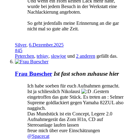
Und wenn ein Horn keinen Lack mehr hatte,
wurde bei jedem Besuch in der Werkstatt eine
Nachlackierung angeboten.
So geht jedenfalls meine Erinnerung an die gar
nicht mal so gute alte Zeit.
Silver
,
6.Dezember.2025
#45
Peterchen
,
tehjay
,
slowjoe
und
2 anderen
gefällt das.
Frau Buescher
Ist fast schon zuhause hier
Ich habe soeben für euch Aufnahmen gemacht.
Ist ja schliesslich Nikolausi
.Gestern
eingetroffen das gute Stück. Es treten an : Selmer
Supreme goldlackiert gegen Yamaha 82ZUL also
naggisch.
Das Mundstück ist ein Concept, Legere 2.0
Aufnahmegerät das Zom H1n, CD auf
Stereoanlage laufen lassen
freue mich über eure Einschätzungen
@Spacecat