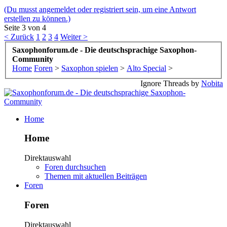
(Du musst angemeldet oder registriert sein, um eine Antwort
erstellen zu können.)
Seite 3 von 4
< Zurück
1
2
3
4
Weiter >
Saxophonforum.de - Die deutschsprachige Saxophon-
Community
Home
Foren
>
Saxophon spielen
>
Alto Special
>
Ignore Threads by
Nobita
Home
Home
Direktauswahl
Foren durchsuchen
Themen mit aktuellen Beiträgen
Foren
Foren
Direktauswahl